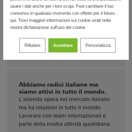
realtà leader nel settore
usare i dati anche per i loro scopi. Puoi cambiare il tuo
dell'involucro edilizio.
consenso in qualsiasi momento con effetto per il futuro
Indipendentemente dall'area per la
qui. Trovi maggiori informazioni sui cookie usati nella
quale ti candiderai, Schüco Italia è
nostra dichiarazione sull'uso dei cookie.
sempre all'avanguardia e
l'innovazione è uno dei nostri punti
Rifiutare
Accettare
Personalizza
di forza.
Abbiamo radici italiane ma
siamo attivi in tutto il mondo.
L'azienda opera nel mercato italiano
ma ha relazioni in tutto il mondo.
Lavorare con team internazionali è
parte della nostra attività quotidiana.