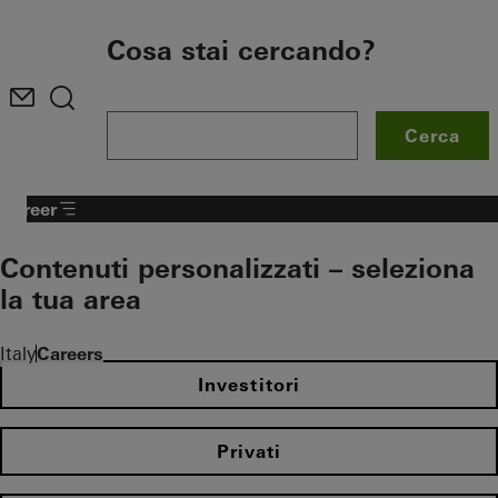
To the main content
Cosa stai cercando?
Cerca
Career
Contenuti personalizzati – seleziona
la tua area
Italy
Careers
Investitori
Privati