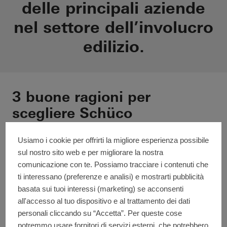
delle principali aziende
nel settore dell’involucro
edilizio.
3 buone ragioni per
scegliere Schüco
Se ti stai chiedendo perchè Schüco
Usiamo i cookie per offrirti la migliore esperienza possibile
dovrebbe essere l'azienda giusta per te,
sul nostro sito web e per migliorare la nostra
ecco tre buoni motivi per scegliere di
comunicazione con te. Possiamo tracciare i contenuti che
lavorare con noi:
ti interessano (preferenze e analisi) e mostrarti pubblicità
basata sui tuoi interessi (marketing) se acconsenti
all'accesso al tuo dispositivo e al trattamento dei dati
personali cliccando su “Accetta”. Per queste cose
Entrerai a far parte di una
potremmo usare fornitori di servizi esterni, che potrebbero