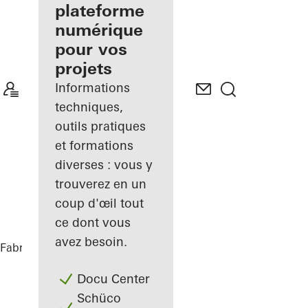
de façades
plateforme
inscrit
numérique
pour vos
Découvrez
projets
Mon
Espace de
Informations
travail
techniques,
outils pratiques
et formations
diverses : vous y
trouverez en un
coup d'œil tout
ce dont vous
avez besoin.
Fabricants
Références
Nurol Life
Docu Center
Schüco