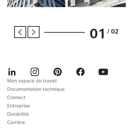
01
/ 02
LinkedIn
Instagram
Pinterest
Facebook
Youtube
Mon espace de travail
Documentation technique
Connect
Entreprise
Durabilité
Carrière