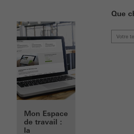
Que c
Avantages pour
Mon Espace
vous en tant
de travail :
que fabricants
la