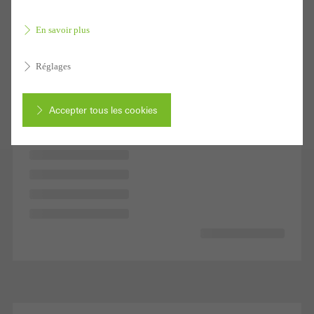
En savoir plus
Réglages
Accepter tous les cookies
Annuler
Les cookies requis (essentiels, fonctionnels, indispensables), ne
peuvent pas être désactivés
Les cookies sont techniquement nécessaires au bon
fonctionnement des sites web Schüco et ne peuvent pas être
désactivés. Sans ces cookies, certaines parties des pages web