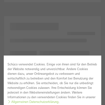
Schüco verwendet Cookies. Einige von ihnen sind für den Betrieb
der Website notwendig und unverzichtbar. Andere Cookies
dienen dazu, unser Onlineangebot zu verbessern und
wirtschaftlich zu betreiben und den Komfort bei Benutzung der
Website zu erhöhen. Sie entscheiden, ob Sie nur die unbedingt
notwendigen Cookies zulassen. Ihre Entscheidung können Sie
jederzeit in den Websiteneinstellungen ändern. Weitere
Informationen zu den verwendeten Cookies finden Sie in unserer
Allgemeinen Datenschutzerklärung
.