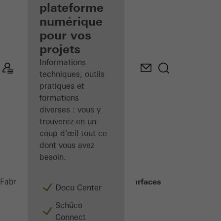
de façades
plateforme
inscrit
numérique
pour vos
Découvrez
projets
Mon
Espace de
Informations
travail
techniques, outils
pratiques et
formations
diverses : vous y
trouverez en un
coup d'œil tout ce
dont vous avez
besoin.
Traitement des surfaces
Fabricants
Produits
Docu Center
Schüco
Connect