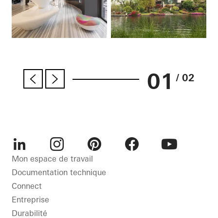
01
/ 02
LinkedIn
Instagram
Pinterest
Facebook
Youtube
Mon espace de travail
Documentation technique
Connect
Entreprise
Durabilité