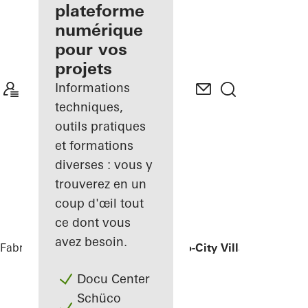
de façades
plateforme
inscrit
numérique
pour vos
Découvrez
projets
Mon
Espace de
Informations
travail
techniques,
outils pratiques
et formations
diverses : vous y
trouverez en un
coup d'œil tout
ce dont vous
avez besoin.
Fabricants
Références
Luxelakes Eco-City Villa
Docu Center
Schüco