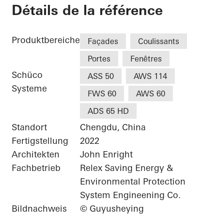
Luxelakes Eco-City V
Détails de la référence
Produktbereiche
Façades
Coulissants
Portes
Fenêtres
Schüco
ASS 50
AWS 114
Systeme
FWS 60
AWS 60
ADS 65 HD
Standort
Chengdu, China
Fertigstellung
2022
Architekten
John Enright
Fachbetrieb
Relex Saving Energy &
Environmental Protection
System Engineening Co.
Bildnachweis
© Guyusheying