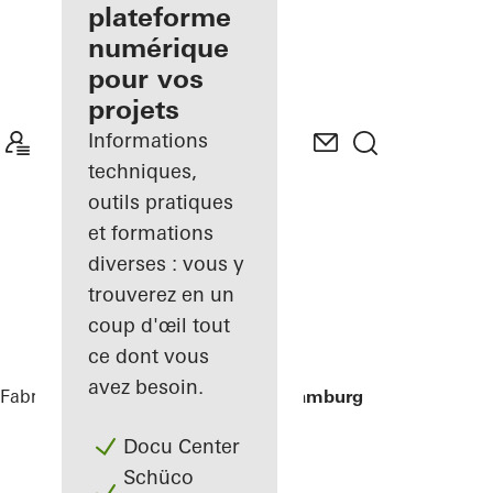
de façades
plateforme
inscrit
numérique
pour vos
Découvrez
projets
Mon
Espace de
Informations
travail
techniques,
outils pratiques
et formations
diverses : vous y
trouverez en un
coup d'œil tout
ce dont vous
avez besoin.
Fabricants
Références
Houseboat Hamburg
Docu Center
Schüco