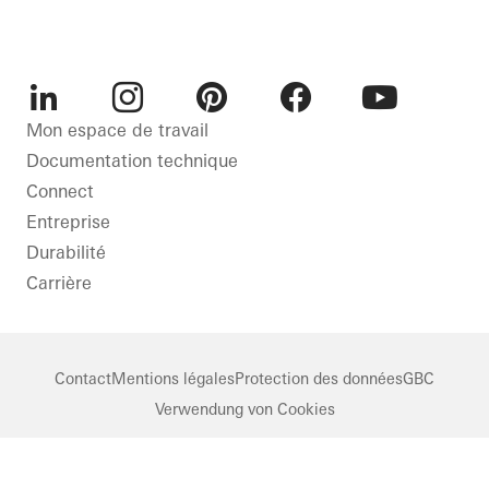
LinkedIn
Instagram
Pinterest
Facebook
Youtube
Mon espace de travail
Documentation technique
Connect
Entreprise
Durabilité
Carrière
Contact
Mentions légales
Protection des données
GBC
Verwendung von Cookies