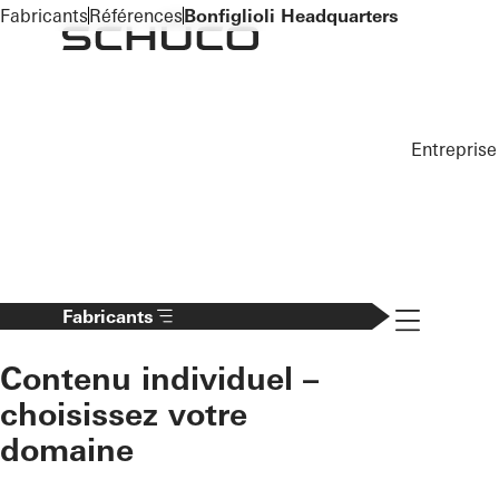
To the main content
Fabricants
Références
Bonfiglioli Headquarters
Entreprise
Navigation 
Fabricants
Contenu individuel –
choisissez votre
domaine