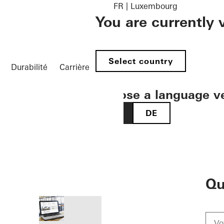
FR | Luxembourg
You are currently
Select country
Durabilité
Carrière
Choose a language v
FR
DE
öffnen
Qu