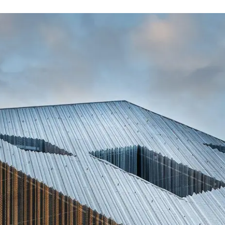
Avantages
pour vous en
tant que
fabricants de
façades
inscrit
Découvrez
Mon
Espace de
travail