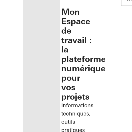
Mon
Espace
de
travail :
la
plateforme
numérique
pour
vos
projets
Informations
techniques,
outils
pratiques