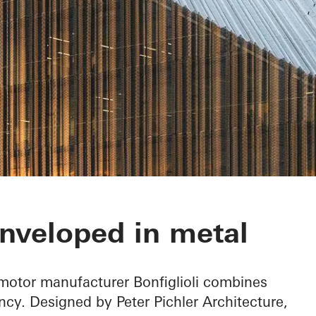
eadquarters
enveloped in metal
 motor manufacturer Bonfiglioli combines
ncy. Designed by Peter Pichler Architecture,