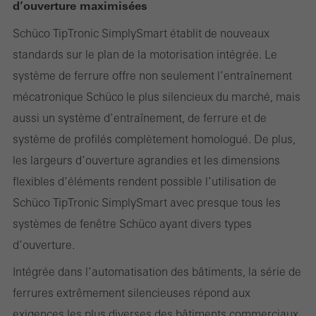
d’ouverture maximisées
Schüco TipTronic SimplySmart établit de nouveaux
Les cookies requis (essentiels, fonctionnels, indispensables), ne
standards sur le plan de la motorisation intégrée. Le
peuvent pas être désactivés
système de ferrure offre non seulement l’entraînement
Les cookies sont techniquement nécessaires au bon
mécatronique Schüco le plus silencieux du marché, mais
fonctionnement des sites web Schüco et ne peuvent pas être
aussi un système d’entraînement, de ferrure et de
désactivés. Sans ces cookies, certaines parties des pages web
système de profilés complètement homologué. De plus,
ou des services souhaités ne peuvent pas être mis à disposition.
les largeurs d’ouverture agrandies et les dimensions
flexibles d’éléments rendent possible l’utilisation de
Schüco TipTronic SimplySmart avec presque tous les
Statistiques / Cookies d´analyse
systèmes de fenêtre Schüco ayant divers types
Ces cookies sont utilisés à des fins statistiques pour analyser l
d’ouverture.
´utilisation du site web et pour optimiser l´offre, par exemple en
évaluant les campagnes qui ont été menées. Ces cookies sont
Intégrée dans l’automatisation des bâtiments, la série de
utilisés pour améliorer la fonctionnalité du site web et donc l
ferrures extrêmement silencieuses répond aux
´expérience de l´utilisateur. Ils recueillent des informations sur l
exigences les plus diverses des bâtiments commerciaux