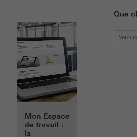
Que c
Avantages pour
Mon Espace
vous en tant
de travail :
que fabricants
la