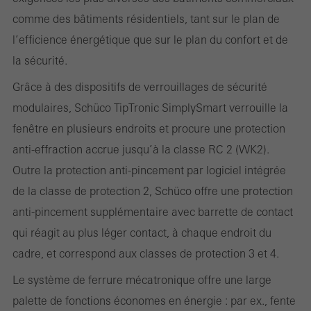
´utilisation du site web, le nombre de visites, le temps moyen
comme des bâtiments résidentiels, tant sur le plan de
passé sur le site, les pages consultées.
l’efficience énergétique que sur le plan du confort et de
la sécurité.
Grâce à des dispositifs de verrouillages de sécurité
Marketing / Cookies de tiers
modulaires, Schüco TipTronic SimplySmart verrouille la
Les cookies marketing sont utilisés par des tiers pour afficher des
fenêtre en plusieurs endroits et procure une protection
publicités personnalisées et attrayantes pour les utilisateurs
anti-effraction accrue jusqu’à la classe RC 2 (WK2).
individuels. Pour ce faire, ils suivent les visiteurs sur les sites web.
Outre la protection anti-pincement par logiciel intégrée
Cela implique également l´utilisation de services de tiers qui sont
de la classe de protection 2, Schüco offre une protection
responsables de la fourniture de leurs propres services.
anti-pincement supplémentaire avec barrette de contact
qui réagit au plus léger contact, à chaque endroit du
cadre, et correspond aux classes de protection 3 et 4.
Sauvegarder
Le système de ferrure mécatronique offre une large
palette de fonctions économes en énergie : par ex., fente