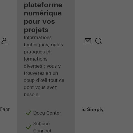
de façades
plateforme
inscrit
numérique
pour vos
Découvrez
projets
Mon
Espace de
Informations
travail
techniques, outils
pratiques et
formations
diverses : vous y
trouverez en un
coup d'œil tout ce
dont vous avez
besoin.
TipTronic SimplySmart
Fabricants
Produits
Ventilation
Docu Center
Schüco
Connect