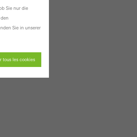
b Sie nur die
 den
nden Sie in unserer
 tous les cookies
 être désactivés
es sites web Schüco
 des pages web ou
on du site web et