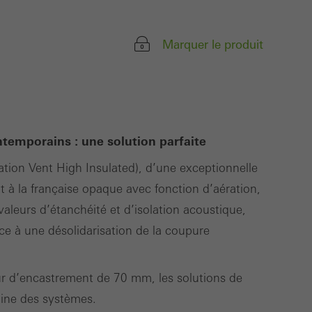
 été menées. Ces
c l´expérience de l
Marquer le produit
, le nombre de
icités personnalisées
ntemporains : une solution parfaite
es visiteurs sur les
tion Vent High Insulated), d’une exceptionnelle
i sont responsables
t à la française opaque avec fonction d’aération,
valeurs d’étanchéité et d’isolation acoustique,
e à une désolidarisation de la coupure
Sauvegarder
ur d’encastrement de 70 mm, les solutions de
maine des systèmes.