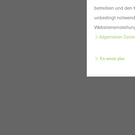
betreiben und den K
unbedingt notwendi
Websiteneinstellun
Allgemeinen Daten
En savoir plus
Les co
Les c
et ne
des s
Statis
Ces co