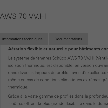
pour vous en
optimiser l´offre, par exemple en évaluant les campagnes qui ont
tant que
es sont utilisés pour améliorer la fonctionnalité du site web et don
 AWS 70 VV.HI
fabricants de
sateur. Ils recueillent des informations sur l´utilisation du site web
façades
s, le temps moyen passé sur le site, les pages consultées.
inscrit
Informations techniques
Documentations
ing / Cookies de tiers
Découvrez
ookies marketing sont utilisés par des tiers pour afficher des publ
Mon
Aération flexible et naturelle pour bâtiments co
Espace de
rayantes pour les utilisateurs individuels. Pour ce faire, ils suivent l
travail
Le système de fenêtres Schüco AWS 70 VV.HI (Ventila
 web. Cela implique également l´utilisation de services de tiers qu
isolation thermique, est disponible, en version ouvran
fourniture de leurs propres services.
dans diverses largeurs de profilé ; avec d’excellentes 
même en cas de conditions climatiques extrêmes grâc
Annuler
thermique.
Grâce à la vaste gamme de profilés dans la profonde
fenêtres offrent la plus grande flexibilité dans le do