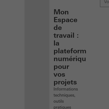
Mon
Espace
de
travail :
la
plateforme
numérique
pour
vos
projets
Informations
techniques,
outils
pratiques