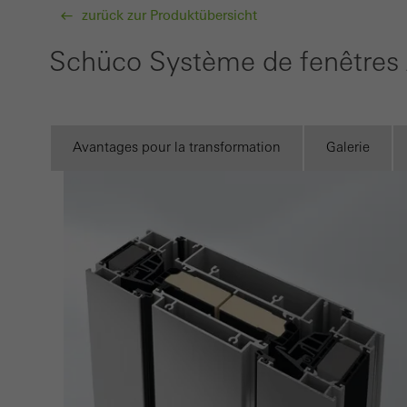
zurück zur Produktübersicht
pour 
cooki
Schüco Système de fenêtres
´utili
visite
Avantages pour la transformation
Galerie
Market
Les c
et att
sites
de la 