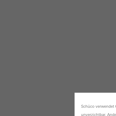
Schüco verwendet C
unverzichtbar. Ande