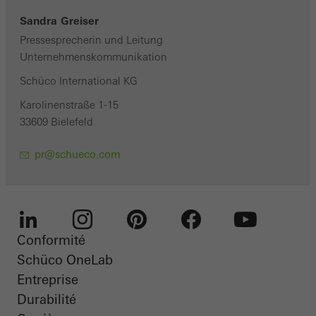
Sandra Greiser
Pressesprecherin und Leitung
Unternehmenskommunikation
Schüco International KG
Karolinenstraße 1-15
33609 Bielefeld
pr@schueco.com
Conformité
LinkedIn
Instagram
Pinterest
Facebook
Youtube
Schüco OneLab
Entreprise
Durabilité