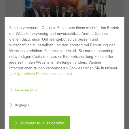
Schüco verwendet Cookies. Einige von ihnen sind für den Betrieb
der Website notwendig und unverzichtbar. Andere Cookies
dienen dazu, unser Onlineangebot zu verbessern und
wirtschaftlich zu betreiben und den Komfort bei Benutzung der
Website zu erhöhen. Sie entscheiden, ob Sie nur die unbedingt
notwendigen Cookies zulassen. Ihre Entscheidung können Sie
Fotograf: Sara Barth // Nutzungsrecht: Schüco
jederzeit in den Websiteneinstellungen ändern. Weitere
International KG
Informationen zu den verwendeten Cookies finden Sie in unserer
Allgemeinen Datenschutzerklärung
.
Vertragsverlängerung der Partnerschaft von Schüco
und Jansen (vlnr.): Jacques Lladós, CEO Schüco
En savoir plus
International S.C.S., Andreas Graf, Leiter
Stahldivision Schüco International KG, Elmar Gollers,
Réglages
Director of Business, Jansen AG, Hendrik
Pahlsmeyer, Chief Commercial Officer Metal
Accepter tous les cookies