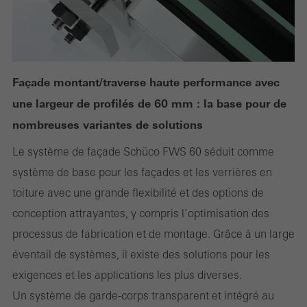
Les cookies requis (essentiels, fonctionnels, indispensables), ne
peuvent pas être désactivés
Les cookies sont techniquement nécessaires au bon
fonctionnement des sites web Schüco et ne peuvent pas être
désactivés. Sans ces cookies, certaines parties des pages web
Façade montant/traverse haute performance avec
ou des services souhaités ne peuvent pas être mis à disposition.
une largeur de profilés de 60 mm : la base pour de
nombreuses variantes de solutions
Le système de façade Schüco FWS 60 séduit comme
Statistiques / Cookies d´analyse
Ces cookies sont utilisés à des fins statistiques pour analyser l
système de base pour les façades et les verrières en
´utilisation du site web et pour optimiser l´offre, par exemple en
toiture avec une grande flexibilité et des options de
évaluant les campagnes qui ont été menées. Ces cookies sont
conception attrayantes, y compris l’optimisation des
utilisés pour améliorer la fonctionnalité du site web et donc l
processus de fabrication et de montage. Grâce à un large
´expérience de l´utilisateur. Ils recueillent des informations sur l
éventail de systèmes, il existe des solutions pour les
´utilisation du site web, le nombre de visites, le temps moyen
exigences et les applications les plus diverses.
passé sur le site, les pages consultées.
Un système de garde-corps transparent et intégré au