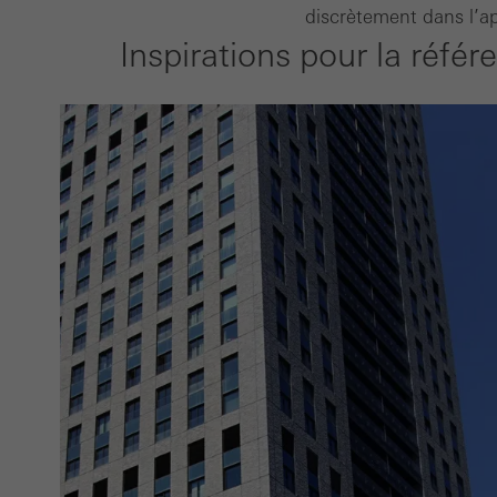
discrètement dans l’ap
pour 
Inspirations pour la référ
cooki
´utili
visite
Marke
Les c
et att
sites
de la 