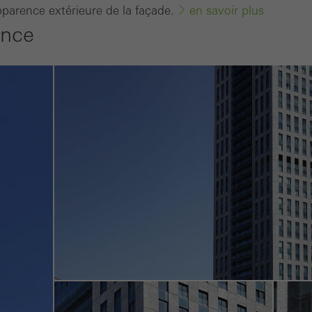
parence extérieure de la façade.
en savoir plus
optimiser l´offre, par exemple en évaluant les campagnes qui ont
ence
es sont utilisés pour améliorer la fonctionnalité du site web et don
sateur. Ils recueillent des informations sur l´utilisation du site web
s, le temps moyen passé sur le site, les pages consultées.
ting / Cookies de tiers
ookies marketing sont utilisés par des tiers pour afficher des publ
rayantes pour les utilisateurs individuels. Pour ce faire, ils suivent l
 web. Cela implique également l´utilisation de services de tiers qu
fourniture de leurs propres services.
Annuler