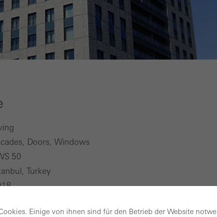
e
ving
acades, Doors, Windows
WS 50
tanbul, Turkey
018
kan Kiran Mimarlik
ookies. Einige von ihnen sind für den Betrieb der Website notw
rbay