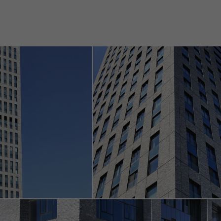
 été menées. Ces
c l´expérience de l
, le nombre de
icités personnalisées
es visiteurs sur les
i sont responsables
Sauvegarder