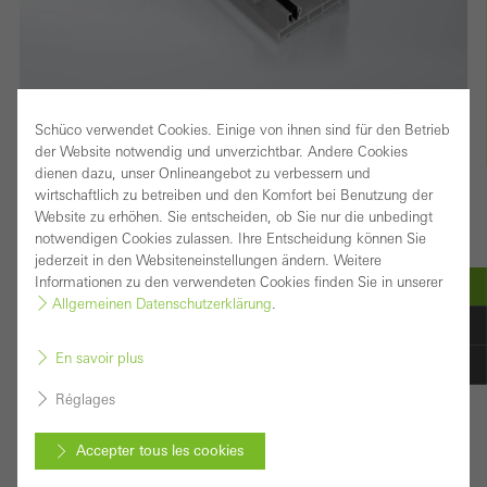
Schüco verwendet Cookies. Einige von ihnen sind für den Betrieb
Système coulissant et coulissant à lever sans
der Website notwendig und unverzichtbar. Andere Cookies
dienen dazu, unser Onlineangebot zu verbessern und
isolation avec des largeurs de profilés étroites pour
wirtschaftlich zu betreiben und den Komfort bei Benutzung der
de grandes surfaces vitrées
Website zu erhöhen. Sie entscheiden, ob Sie nur die unbedingt
notwendigen Cookies zulassen. Ihre Entscheidung können Sie
Pour les espace intérieurs et les régions avec peu
jederzeit in den Websiteneinstellungen ändern. Weitere
Informationen zu den verwendeten Cookies finden Sie in unserer
d’exigences en isolation thermique, le système
Allgemeinen Datenschutzerklärung
.
coulissant et coulissant à lever Schüco ASS 50.NI
(Non Insulated) offre des solutions optimales d’une
En savoir plus
grande transparence. Avec ses largeurs de profilés
Réglages
étroites, la structure en aluminium non isolée permet de
Accepter tous les cookies
grandes surfaces vitrées et une pénétration maximale de
la lumière – avec un encombrement minimal et un