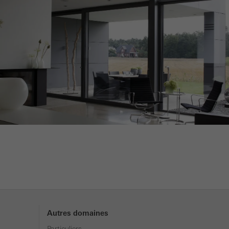
icités personnalisées
es visiteurs sur les
i sont responsables
Sauvegarder
Autres domaines
Particuliers