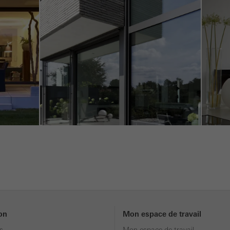
ookies marketing sont utilisés par des tiers pour afficher des publ
rayantes pour les utilisateurs individuels. Pour ce faire, ils suivent l
 web. Cela implique également l´utilisation de services de tiers qu
fourniture de leurs propres services.
Annuler
ion
Mon espace de travail
s
Mon espace de travail