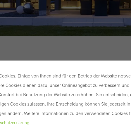
e
ookies. Einige von ihnen sind für den Betrieb der Website notw
ving
indows
re Cookies dienen dazu, unser Onlineangebot zu verbessern und w
uenkirchen, North Rhine-Westphalia
omfort bei Benutzung der Website zu erhöhen. Sie entscheiden, o
013
gen Cookies zulassen. Ihre Entscheidung können Sie jederzeit in
ngelshove Bau
gen ändern. Weitere Informationen zu den verwendeten Cookies fi
SP Aluminium System Produktions GmbH
.
schutzerklärung
Schüco International KG