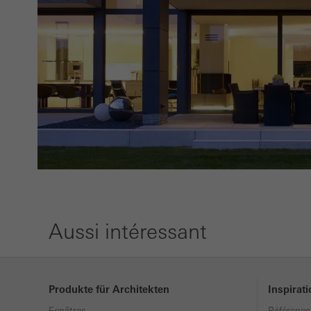
Les c
et att
sites
de la 
Aussi intéressant
Produkte für Architekten
Inspirat
Fenêtres
Référence