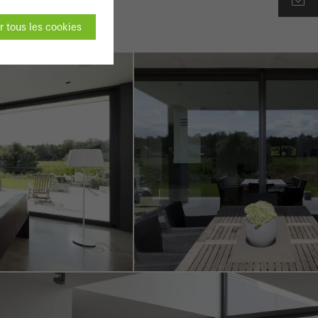
 tous les cookies
t pas être
es sites web Schüco
 des pages web ou
on du site web et
 été menées. Ces
c l´expérience de l
, le nombre de