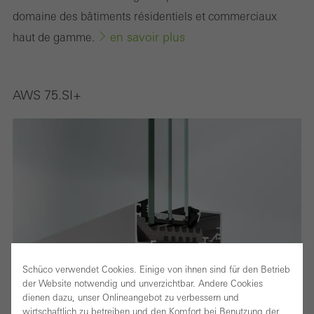
domaine des bâtiments résidentiels et commerciaux
en savoir plus
haut de gamme.
AWS 75.SI+
Schüco verwendet Cookies. Einige von ihnen sind für den Betrieb
der Website notwendig und unverzichtbar. Andere Cookies
dienen dazu, unser Onlineangebot zu verbessern und
wirtschaftlich zu betreiben und den Komfort bei Benutzung der