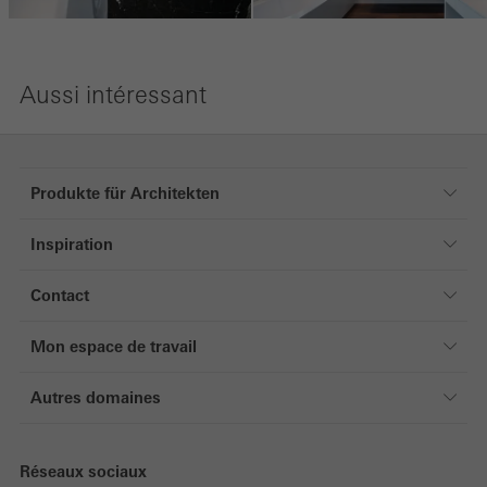
Aussi intéressant
Produkte für Architekten
Produkte für Architekten
Inspiration
Fenêtres
Références
Portes
Contact
Magazine
Façades
Contact
Mon espace de travail
Systèmes coulissants
Mon espace de travail
Protection solaire
Autres domaines
Directement vers le login
Sécurité systématisée
Particuliers
Enregistrement
Automatisation
Fabricants
Réseaux sociaux
Documentation technique
Ventilation