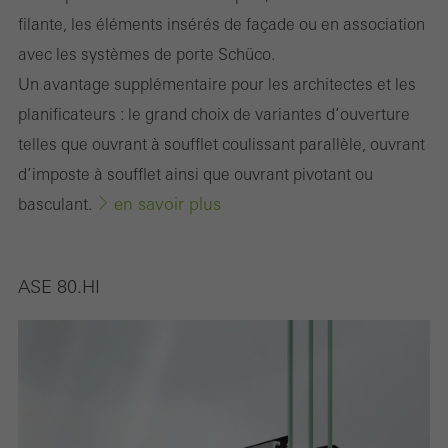
désactivés. Sans ces cookies, certaines parties des pages web
filante, les éléments insérés de façade ou en association
ou des services souhaités ne peuvent pas être mis à disposition.
avec les systèmes de porte Schüco.
Un avantage supplémentaire pour les architectes et les
planificateurs : le grand choix de variantes d’ouverture
Statistiques / Cookies d´analyse
Ces cookies sont utilisés à des fins statistiques pour analyser l
telles que ouvrant à soufflet coulissant parallèle, ouvrant
´utilisation du site web et pour optimiser l´offre, par exemple en
d’imposte à soufflet ainsi que ouvrant pivotant ou
évaluant les campagnes qui ont été menées. Ces cookies sont
en savoir plus
basculant.
utilisés pour améliorer la fonctionnalité du site web et donc l
´expérience de l´utilisateur. Ils recueillent des informations sur l
ASE 80.HI
´utilisation du site web, le nombre de visites, le temps moyen
passé sur le site, les pages consultées.
Marketing / Cookies de tiers
Les cookies marketing sont utilisés par des tiers pour afficher des