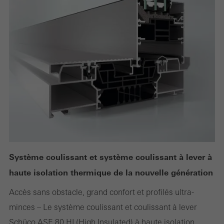
publicités personnalisées et attrayantes pour les utilisateurs
individuels. Pour ce faire, ils suivent les visiteurs sur les sites web.
Cela implique également l´utilisation de services de tiers qui sont
responsables de la fourniture de leurs propres services.
Sauvegarder
Système coulissant et système coulissant à lever à
haute isolation thermique de la nouvelle génération
Accès sans obstacle, grand confort et profilés ultra-
minces – Le système coulissant et coulissant à lever
Schüco ASE 80.HI (High Insulated) à haute isolation