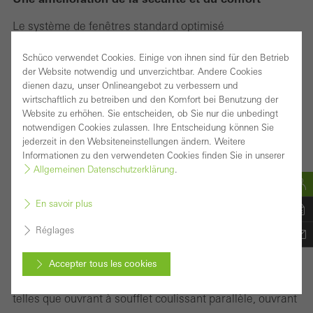
Le système de fenêtres standard optimisé
Schüco AWS 75.SI+ (Super Insulated), pour une
Schüco verwendet Cookies. Einige von ihnen sind für den Betrieb
profondeur d’encastrement de 75 mm, fait partie de la
der Website notwendig und unverzichtbar. Andere Cookies
dienen dazu, unser Onlineangebot zu verbessern und
plateforme de systèmes Schüco AWS et constitue la
wirtschaftlich zu betreiben und den Komfort bei Benutzung der
base d’une large gamme d’applications pour des
Website zu erhöhen. Sie entscheiden, ob Sie nur die unbedingt
notwendigen Cookies zulassen. Ihre Entscheidung können Sie
enveloppes de bâtiment à haute efficience énergétique.
jederzeit in den Websiteneinstellungen ändern. Weitere
Selon l’exigence architectonique, le système de fenêtre
Informationen zu den verwendeten Cookies finden Sie in unserer
Allgemeinen Datenschutzerklärung
.
en aluminium à haute isolation thermique peut être
utilisé pour les ouvertures simples, les fenêtres en bande
En savoir plus
filante, les éléments insérés de façade ou en association
Réglages
avec les systèmes de porte Schüco.
Un avantage supplémentaire pour les architectes et les
Accepter tous les cookies
planificateurs : le grand choix de variantes d’ouverture
telles que ouvrant à soufflet coulissant parallèle, ouvrant
Annuler