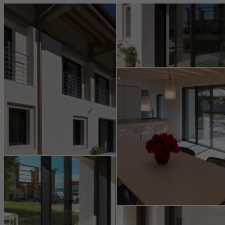
évaluant les campagnes qui ont été menées. Ces cookies sont
utilisés pour améliorer la fonctionnalité du site web et donc l
´expérience de l´utilisateur. Ils recueillent des informations sur l
´utilisation du site web, le nombre de visites, le temps moyen
passé sur le site, les pages consultées.
Marketing / Cookies de tiers
Les cookies marketing sont utilisés par des tiers pour afficher des
publicités personnalisées et attrayantes pour les utilisateurs
individuels. Pour ce faire, ils suivent les visiteurs sur les sites web.
Cela implique également l´utilisation de services de tiers qui sont
responsables de la fourniture de leurs propres services.
Sauvegarder