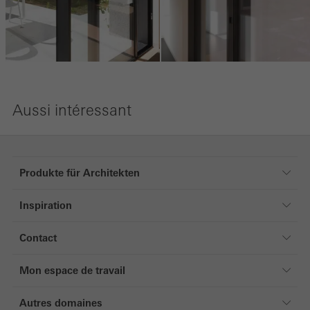
Aussi intéressant
Produkte für Architekten
Produkte für Architekten
Inspiration
Fenêtres
Références
Portes
Contact
Magazine
Façades
Contact
Mon espace de travail
Systèmes coulissants
Mon espace de travail
Protection solaire
Autres domaines