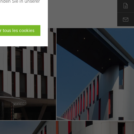
nden Sie in unserer
 tous les cookies
t pas être
es sites web Schüco
 des pages web ou
on du site web et
 été menées. Ces
c l´expérience de l
, le nombre de