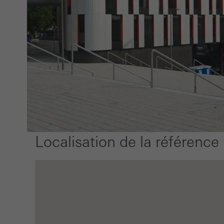
visite
Marke
Les c
et att
sites
de la 
Localisation de la référence