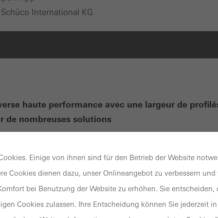
Schüco International KG
erse haute performance avec une largeur de profilé
ur de nombreuses solutions
 Schüco FWS 50 séduit comme système de base pour les 
ture avec une grande flexibilité et des options de concepti
ookies. Einige von ihnen sind für den Betrieb der Website notw
 l’optimisation des processus de fabrication et de montag
re Cookies dienen dazu, unser Onlineangebot zu verbessern und w
ail de systèmes, il existe des solutions pour les exigences 
omfort bei Benutzung der Website zu erhöhen. Sie entscheiden, o
iverses.
gen Cookies zulassen. Ihre Entscheidung können Sie jederzeit in
rps transparent et intégré au profilé s’incorpore parfait