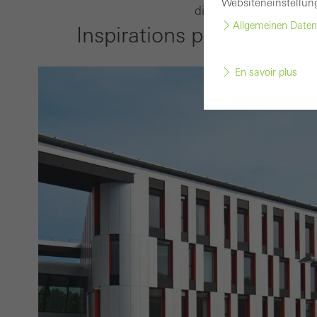
Websiteneinstellun
discrètement dans l’ap
Allgemeinen Daten
Inspirations pour la référ
En savoir plus
Les c
désac
Les c
et ne
des s
Stati
Ces co
pour 
cooki
´utili