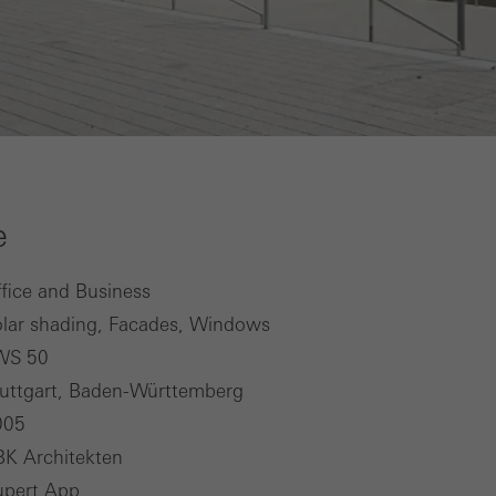
e
fice and Business
lar shading, Facades, Windows
WS 50
uttgart, Baden-Württemberg
005
BK Architekten
upert App