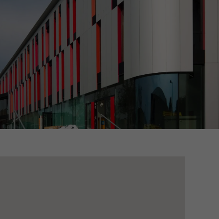
icités personnalisées
es visiteurs sur les
i sont responsables
Sauvegarder