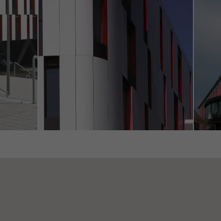
s, le temps moyen passé sur le site, les pages consultées.
ting / Cookies de tiers
ookies marketing sont utilisés par des tiers pour afficher des publ
rayantes pour les utilisateurs individuels. Pour ce faire, ils suivent l
 web. Cela implique également l´utilisation de services de tiers qu
fourniture de leurs propres services.
Annuler