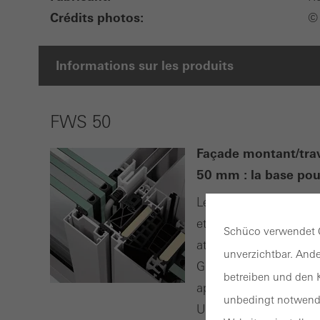
Crédits photos:
© 
Informations sur les produits
FWS 50
Façade montant/trav
50 mm : la base po
Le système de façade
et les verrières en toi
Schüco verwendet C
attrayantes, y compris
unverzichtbar. Ande
Grâce à un large évent
betreiben und den K
applications les plus d
unbedingt notwendi
Un système de garde-co