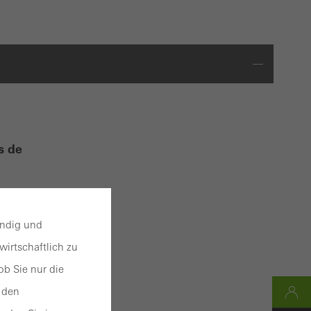
s de
façades
on
endig und
e.
irtschaftlich zu
et les
b Sie nur die
 den
ement et