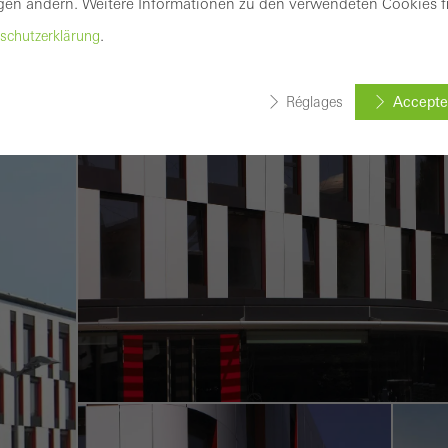
gen ändern. Weitere Informationen zu den verwendeten Cookies fi
parence extérieure de la façade.
en savoir plus
.
schutzerklärung
ence
Réglages
Accepter
ookies requis (essentiels, fonctionnels, indispensables), ne peuven
tivés
ookies sont techniquement nécessaires au bon fonctionnement d
 peuvent pas être désactivés. Sans ces cookies, certaines parties
ervices souhaités ne peuvent pas être mis à disposition.
stiques / Cookies d´analyse
okies sont utilisés à des fins statistiques pour analyser l´utilisati
optimiser l´offre, par exemple en évaluant les campagnes qui ont
es sont utilisés pour améliorer la fonctionnalité du site web et don
sateur. Ils recueillent des informations sur l´utilisation du site web