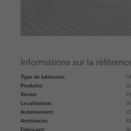
Informations sur la référenc
Type de bâtiment:
Of
Produits:
So
Séries:
F
Localisation:
St
Achèvement:
2
Architecte:
K
Fabricant:
R