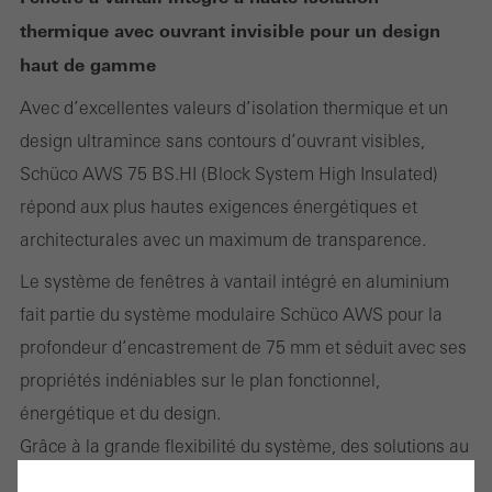
thermique avec ouvrant invisible pour un design
haut de gamme
Avec d’excellentes valeurs d’isolation thermique et un
design ultramince sans contours d’ouvrant visibles,
Schüco AWS 75 BS.HI (Block System High Insulated)
répond aux plus hautes exigences énergétiques et
architecturales avec un maximum de transparence.
Le système de fenêtres à vantail intégré en aluminium
fait partie du système modulaire Schüco AWS pour la
profondeur d’encastrement de 75 mm et séduit avec ses
propriétés indéniables sur le plan fonctionnel,
énergétique et du design.
Grâce à la grande flexibilité du système, des solutions au
design attrayant pour les exigences architecturales les