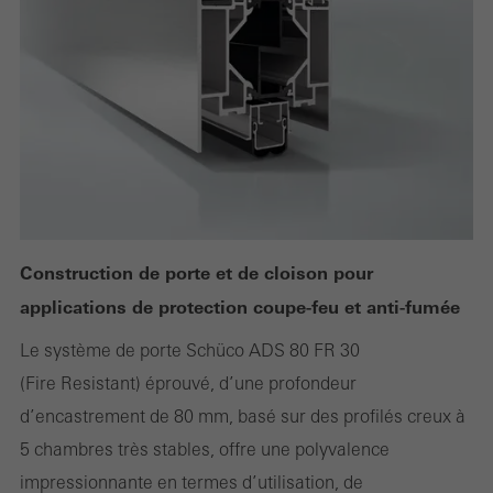
peuvent pas être désactivés
Les cookies sont techniquement nécessaires au bon
fonctionnement des sites web Schüco et ne peuvent pas être
désactivés. Sans ces cookies, certaines parties des pages web
ou des services souhaités ne peuvent pas être mis à disposition.
Statistiques / Cookies d´analyse
Ces cookies sont utilisés à des fins statistiques pour analyser l
´utilisation du site web et pour optimiser l´offre, par exemple en
Construction de porte et de cloison pour
évaluant les campagnes qui ont été menées. Ces cookies sont
applications de protection coupe-feu et anti-fumée
utilisés pour améliorer la fonctionnalité du site web et donc l
Le système de porte Schüco ADS 80 FR 30
´expérience de l´utilisateur. Ils recueillent des informations sur l
(Fire Resistant) éprouvé, d’une profondeur
´utilisation du site web, le nombre de visites, le temps moyen
d’encastrement de 80 mm, basé sur des profilés creux à
passé sur le site, les pages consultées.
5 chambres très stables, offre une polyvalence
impressionnante en termes d’utilisation, de