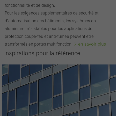
fonctionnalité et de design.
Marketing / Cookies de tiers
Les cookies marketing sont utilisés par des tiers pour afficher des
Pour les exigences supplémentaires de sécurité et
publicités personnalisées et attrayantes pour les utilisateurs
d’automatisation des bâtiments, les systèmes en
individuels. Pour ce faire, ils suivent les visiteurs sur les sites web.
aluminium très stables pour les applications de
Cela implique également l´utilisation de services de tiers qui sont
protection coupe-feu et anti-fumée peuvent être
en savoir plus
responsables de la fourniture de leurs propres services.
transformés en portes multifonction.
Inspirations pour la référence
Sauvegarder