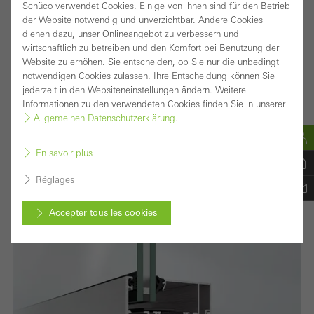
Schüco verwendet Cookies. Einige von ihnen sind für den Betrieb
plus diverses peuvent être mises en œuvre dans
der Website notwendig und unverzichtbar. Andere Cookies
l’enveloppe du bâtiment : comme ouverture simple,
dienen dazu, unser Onlineangebot zu verbessern und
wirtschaftlich zu betreiben und den Komfort bei Benutzung der
fenêtre en bande filante ou élément intégré dans les
Website zu erhöhen. Sie entscheiden, ob Sie nur die unbedingt
systèmes de façade Schüco, ainsi que comme « fenêtre
notwendigen Cookies zulassen. Ihre Entscheidung können Sie
jederzeit in den Websiteneinstellungen ändern. Weitere
en savoir plus
flottante ».
Informationen zu den verwendeten Cookies finden Sie in unserer
Allgemeinen Datenschutzerklärung
.
ADS 80 FR 30
En savoir plus
Réglages
Accepter tous les cookies
Annuler
Les cookies requis (essentiels, fonctionnels, indispensables), ne