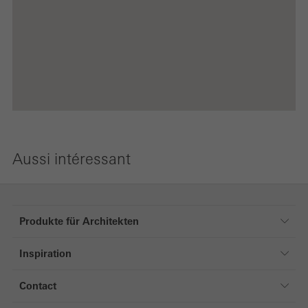
Aussi intéressant
Produkte für Architekten
Produkte für Architekten
Inspiration
Fenêtres
Références
Portes
Contact
Magazine
Façades
Contact