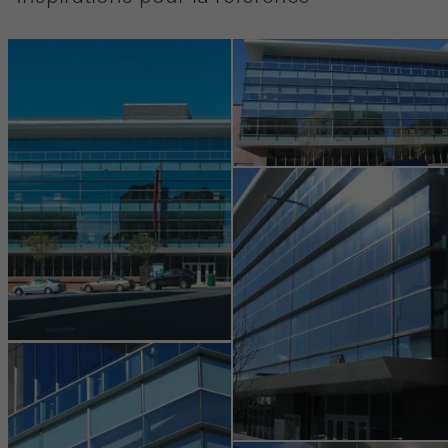
Les cookies requis (essentiels, fonctionnels, indispensables), ne
peuvent pas être désactivés
Les cookies sont techniquement nécessaires au bon
fonctionnement des sites web Schüco et ne peuvent pas être
désactivés. Sans ces cookies, certaines parties des pages web
ou des services souhaités ne peuvent pas être mis à disposition.
Statistiques / Cookies d´analyse
Ces cookies sont utilisés à des fins statistiques pour analyser l
´utilisation du site web et pour optimiser l´offre, par exemple en
évaluant les campagnes qui ont été menées. Ces cookies sont
utilisés pour améliorer la fonctionnalité du site web et donc l
´expérience de l´utilisateur. Ils recueillent des informations sur l
´utilisation du site web, le nombre de visites, le temps moyen
passé sur le site, les pages consultées.