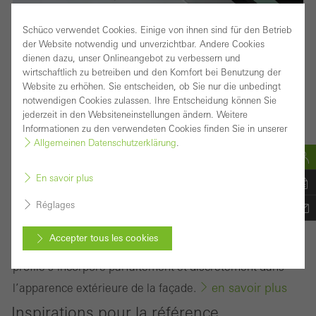
Façade montant/traverse haute performance avec
Schüco verwendet Cookies. Einige von ihnen sind für den Betrieb
der Website notwendig und unverzichtbar. Andere Cookies
une largeur de profilés de 60 mm : la base pour de
dienen dazu, unser Onlineangebot zu verbessern und
nombreuses variantes de solutions
wirtschaftlich zu betreiben und den Komfort bei Benutzung der
Website zu erhöhen. Sie entscheiden, ob Sie nur die unbedingt
Le système de façade Schüco FWS 60 séduit comme
notwendigen Cookies zulassen. Ihre Entscheidung können Sie
jederzeit in den Websiteneinstellungen ändern. Weitere
système de base pour les façades et les verrières en
Informationen zu den verwendeten Cookies finden Sie in unserer
toiture avec une grande flexibilité et des options de
Allgemeinen Datenschutzerklärung
.
conception attrayantes, y compris l’optimisation des
En savoir plus
processus de fabrication et de montage. Grâce à un large
éventail de systèmes, il existe des solutions pour les
Réglages
exigences et les applications les plus diverses.
Accepter tous les cookies
Un système de garde-corps transparent et intégré au
profilé s’incorpore parfaitement et discrètement dans
Annuler
en savoir plus
l’apparence extérieure de la façade.
Inspirations pour la référence