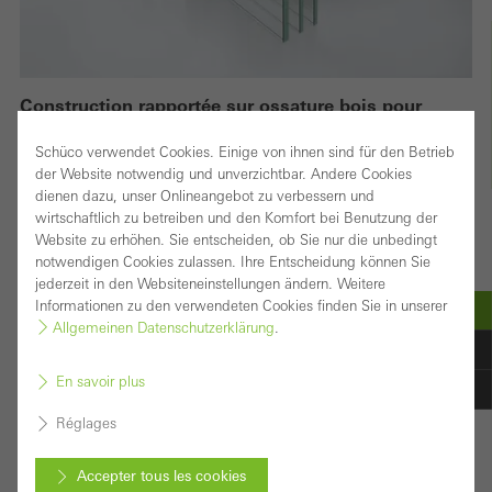
Construction rapportée sur ossature bois pour
façades et verrières présentant des caractéristiques
Schüco verwendet Cookies. Einige von ihnen sind für den Betrieb
de performances exceptionnelles
der Website notwendig und unverzichtbar. Andere Cookies
dienen dazu, unser Onlineangebot zu verbessern und
Le système de façades Schüco AOC 50 TI (Timber)
wirtschaftlich zu betreiben und den Komfort bei Benutzung der
Website zu erhöhen. Sie entscheiden, ob Sie nur die unbedingt
permet la construction de verrières et de grandes
notwendigen Cookies zulassen. Ihre Entscheidung können Sie
façades verticales d’exception sur le plan technique et
jederzeit in den Websiteneinstellungen ändern. Weitere
Informationen zu den verwendeten Cookies finden Sie in unserer
du design, dans une largeur de profilés de 50 mm, sur
Allgemeinen Datenschutzerklärung
.
des ossatures en bois.
En savoir plus
Les nouveaux composants du système permettent une
conception simple et sûre, même avec des vitres de
Réglages
grandes dimensions, y compris le transfert de charges et
Accepter tous les cookies
le guidage de vissage, même avec un triple vitrage.