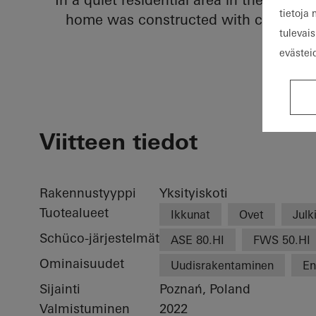
tietoja
home was constructed with clean line
tulevais
trans
evästei
Viitteen tiedot
Rakennustyyppi
Yksityiskoti
Tuotealueet
Ikkunat
Ovet
Julk
Schüco-järjestelmät
ASE 80.HI
FWS 50.HI
Ominaisuudet
Uudisrakentaminen
En
Sijainti
Poznań, Poland
Valmistuminen
2022