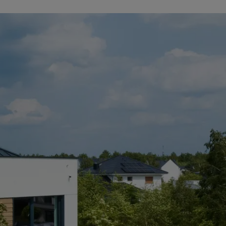
neen
edut