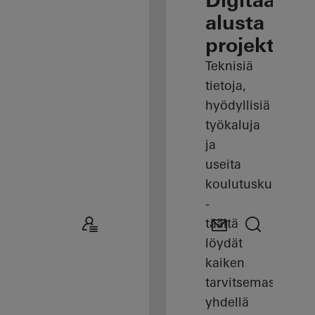
Digitaaline
alusta
projekteille
Teknisiä
tietoja,
hyödyllisiä
työkaluja
ja
useita
koulutuskursseja
-
täältä
löydät
kaiken
tarvitsemasi
yhdellä