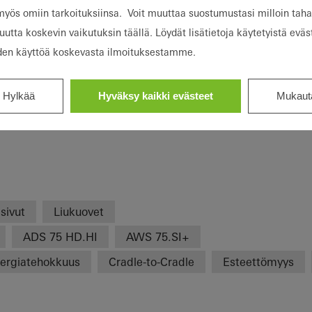
 myös omiin tarkoituksiinsa. Voit muuttaa suostumustasi milloin tah
s, geometric shapes and a great deal of
uutta koskevin vaikutuksin täällä. Löydät lisätietoja käytetyistä eväs
parency.
den käyttöä koskevasta ilmoituksestamme.
Hylkää
Hyväksy kaikki evästeet
Mukaut
isivut
Liukuovet
ADS 75 HD.HI
AWS 75.SI+
ergiatehokkuus
Cradle-to-Cradle
Esteettömyys