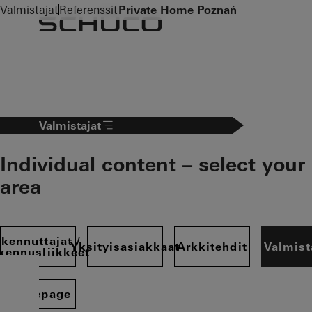
To the main content
Valmistajat
Referenssit
Private Home Poznań
Valmistajat
Individual content – select your
area
kennuttajat /
Yksityisasiakkaat
Arkkitehdit
Valmist
kennusliikkeet
Homepage