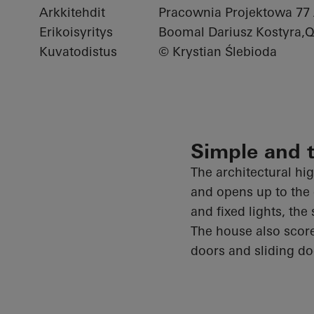
Arkkitehdit
Pracownia Projektowa 77
Erikoisyritys
Boomal Dariusz Kostyra,Qu
Kuvatodistus
© Krystian Ślebioda
Simple and 
The architectural hig
and
opens up
to the
and fixed lights, the
The house also score
doors and sliding doo