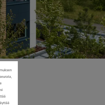
emuksen
seurata,
le
si
ttää
käyttää