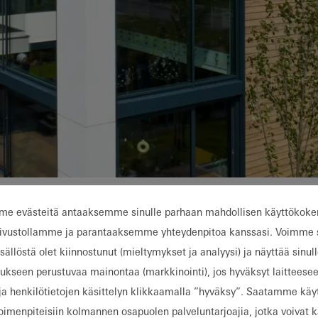
e evästeitä antaaksemme sinulle parhaan mahdollisen käyttökok
 Poznań
 with C2C-certified
ivustollamme ja parantaaksemme yhteydenpitoa kanssasi. Voimme 
sällöstä olet kiinnostunut (mieltymykset ja analyysi) ja näyttää sinul
tems
tukseen perustuvaa mainontaa (markkinointi), jos hyväksyt laitteesee
ja henkilötietojen käsittelyn klikkaamalla ”hyväksy”. Saatamme käy
toimenpiteisiin kolmannen osapuolen palveluntarjoajia, jotka voivat 
 Polish city of Poznań, a first-class family