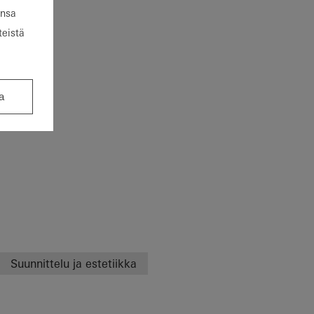
ansa
teistä
a
Suunnittelu ja estetiikka