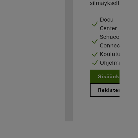
silmäyksellä.
Docu
Center
Schüco
Connect
Koulutus
Ohjelmisto
Sisäänkirjaut
Rekisteröinti