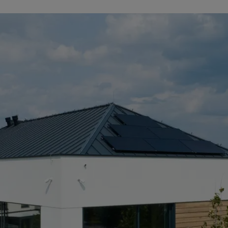
Rekisteröity
valmistajan 
Tutustu
Omaan
työpöytään