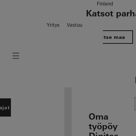
Finland
Katsot parha
Yritys
Vastuu
Valitse maa
Navigation öffnen
ajat
Oma
työpöytä: