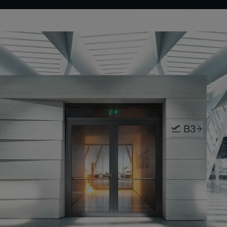
CO₂-päästöjen minimointi
rakennuksen ulkokuoressa
Schüco Carbon Control