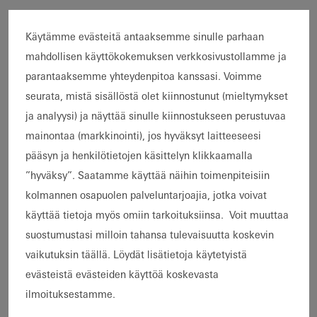
Yksilöllinen sisältö - valitse
oma aihealueesi
Käytämme evästeitä antaaksemme sinulle parhaan
mahdollisen käyttökokemuksen verkkosivustollamme ja
parantaaksemme yhteydenpitoa kanssasi. Voimme
Arkkitehdit
seurata, mistä sisällöstä olet kiinnostunut (mieltymykset
ja analyysi) ja näyttää sinulle kiinnostukseen perustuvaa
Valmistajat
mainontaa (markkinointi), jos hyväksyt laitteeseesi
pääsyn ja henkilötietojen käsittelyn klikkaamalla
”hyväksy”. Saatamme käyttää näihin toimenpiteisiin
kolmannen osapuolen palveluntarjoajia, jotka voivat
käyttää tietoja myös omiin tarkoituksiinsa. Voit muuttaa
suostumustasi milloin tahansa tulevaisuutta koskevin
vaikutuksin täällä. Löydät lisätietoja käytetyistä
evästeistä evästeiden käyttöä koskevasta
ilmoituksestamme.