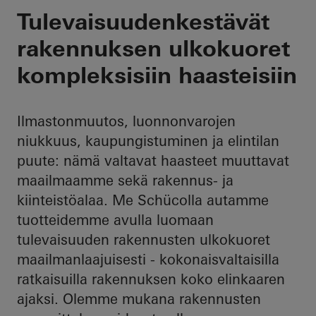
Sinun kumppanisi ko
Tulevaisuudenkestävät
rakennuksen ulkokuoret
kompleksisiin haasteisiin
Ilmastonmuutos, luonnonvarojen
niukkuus, kaupungistuminen ja elintilan
puute: nämä valtavat haasteet muuttavat
maailmaamme sekä rakennus- ja
kiinteistöalaa. Me Schücolla autamme
tuotteidemme avulla luomaan
tulevaisuuden rakennusten ulkokuoret
maailmanlaajuisesti - kokonaisvaltaisilla
ratkaisuilla rakennuksen koko elinkaaren
ajaksi. Olemme mukana rakennusten