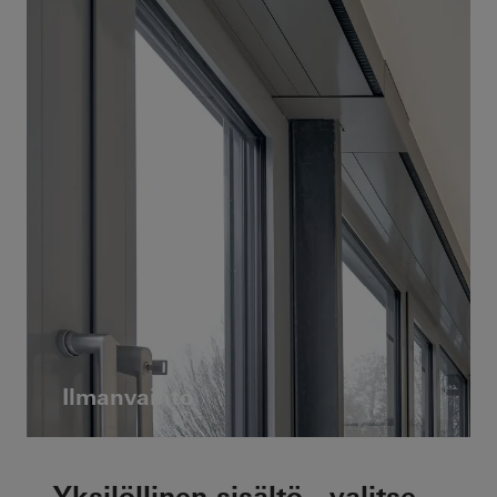
Ilmanvaihto
Yksilöllinen sisältö - valitse