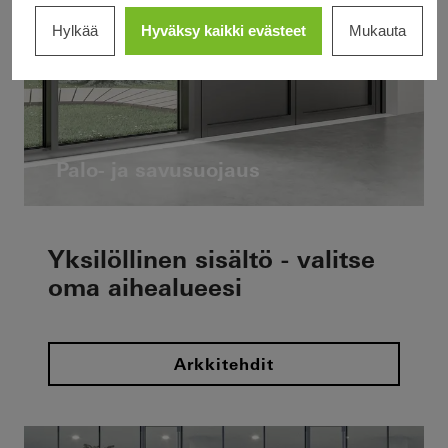
Hylkää
Hyväksy kaikki evästeet
Mukauta
Palo- ja savusuojaus
Yksilöllinen sisältö - valitse
oma aihealueesi
Arkkitehdit