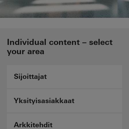
Palosuojavaatimusten
Individual content – select
täyttäminen helposti
your area
Schüco FireStop
Sijoittajat
Yksilöllinen sisältö -
valitse oma aihealueesi
Yksityisasiakkaat
Arkkitehdit
Arkkitehdit
Valmistajat