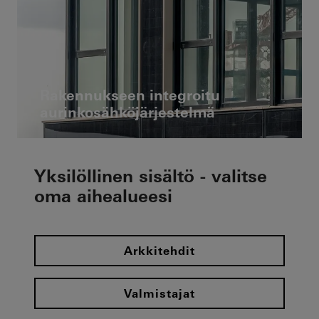
Rakennukseen integroitu
aurinkosähköjärjestelmä
Yksilöllinen sisältö - valitse
oma aihealueesi
Arkkitehdit
Valmistajat