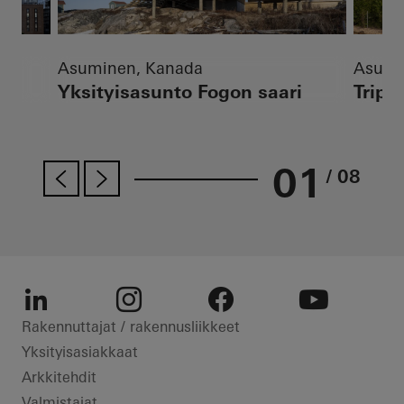
Asuminen, Kanada
Asumi
Yksityisasunto Fogon saari
Tripol
01
/ 08
LinkedIn
Instagram
Facebook
Youtube
Rakennuttajat / rakennusliikkeet
Yksityisasiakkaat
Arkkitehdit
Valmistajat