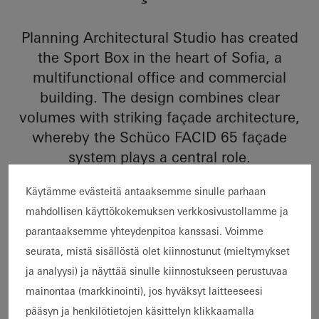
Planning Architectural Studio has created
the Sport Box in the heart of Sofia, a
multifunctional office and commercial
building. The design combines clear
volumes with striking façade architecture,
whereby the Schüco FACID 65 façade
system plays a central role.
Käytämme evästeitä antaaksemme sinulle parhaan
mahdollisen käyttökokemuksen verkkosivustollamme ja
Viitteen tiedot
parantaaksemme yhteydenpitoa kanssasi. Voimme
seurata, mistä sisällöstä olet kiinnostunut (mieltymykset
Rakennustyyppi
Urheilu ja kulttuuri
ja analyysi) ja näyttää sinulle kiinnostukseen perustuvaa
Tuotealueet
FACID
mainontaa (markkinointi), jos hyväksyt laitteeseesi
pääsyn ja henkilötietojen käsittelyn klikkaamalla
Schüco-
FACID 65