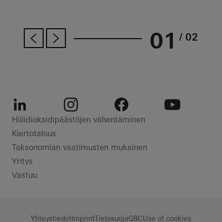
01
/ 02
LinkedIn
Instagram
Facebook
Youtube
Hiilidioksidipäästöjen vähentäminen
Kiertotalous
Taksonomian vaatimusten mukainen
Yritys
Vastuu
Yhteystiedot
Imprint
Tietosuoja
GBC
Use of cookies