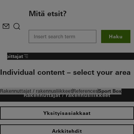
To the main content
Mitä etsit?
Haku
Sijoittajat
Individual content – select your area
Rakennuttajat / rakennusliikkeet
References
Sport Box
Rakennuttajat / rakennusliikkeet
Yksityisasiakkaat
Arkkitehdit