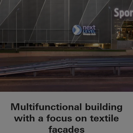
Sport Box
Multifunctional building
with a focus on textile
façades