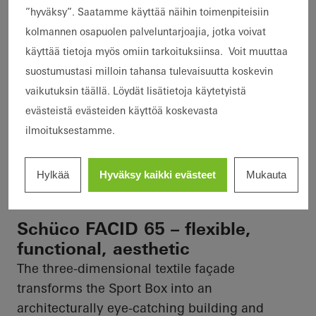
”hyväksy”. Saatamme käyttää näihin toimenpiteisiin
järjestelmät
kolmannen osapuolen palveluntarjoajia, jotka voivat
Ominaisuudet
Uudisrakentaminen
käyttää tietoja myös omiin tarkoituksiinsa. Voit muuttaa
Suunnittelu ja estetiikka
suostumustasi milloin tahansa tulevaisuutta koskevin
Sijainti
Sofia, Bulgaria
vaikutuksin täällä. Löydät lisätietoja käytetyistä
Valmistuminen
2017
evästeistä evästeiden käyttöä koskevasta
Arkkitehdit
Planning Architectural Studio
ilmoituksestamme.
Erikoisyritys
Planet Suis AD
Kuvatodistus
© Schüco International KG
Hylkää
Hyväksy kaikki evästeet
Mukauta
Schüco FACID 65 – flexible,
functional, aesthetic
The three-dimensional textile façade
transforms the Sport Box into an
architecturally eye-catching building and