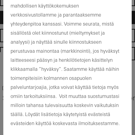
mahdollisen käyttökokemuksen
verkkosivustollamme ja parantaaksemme
Arkkitehdit
yhteydenpitoa kanssasi. Voimme seurata, mistä
sisällöstä olet kiinnostunut (mieltymykset ja
Valmistajat
analyysi) ja näyttää sinulle kiinnostukseen
perustuvaa mainontaa (markkinointi), jos hyväksyt
Homepage
laitteeseesi pääsyn ja henkilötietojen käsittelyn
klikkaamalla ”hyväksy”. Saatamme käyttää näihin
Back to the products
toimenpiteisiin kolmannen osapuolen
Bookmark product
palveluntarjoajia, jotka voivat käyttää tietoja myös
omiin tarkoituksiinsa. Voit muuttaa suostumustasi
Schüco Ovijärjestelmä AD UP Design Editio
milloin tahansa tulevaisuutta koskevin vaikutuksin
täällä. Löydät lisätietoja käytetyistä evästeistä
evästeiden käyttöä koskevasta ilmoituksestamme.