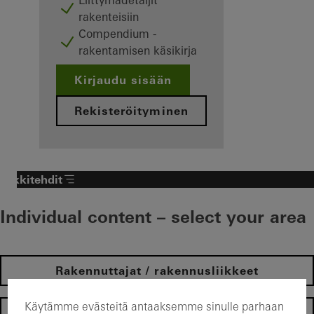
Liittymädetaljit
rakenteisiin
Compendium -
rakentamisen käsikirja
Kirjaudu sisään
Rekisteröityminen
Arkkitehdit
Individual content – select your area
Rakennuttajat / rakennusliikkeet
Käytämme evästeitä antaaksemme sinulle parhaan
Yksityisasiakkaat