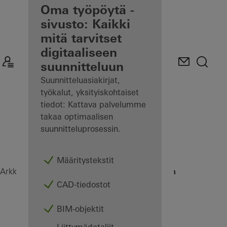
Etusi
Oma työpöytä -
rekisteröityneenä
sivusto: Kaikki
arkkitehtina
mitä tarvitset
digitaaliseen
Tutustu
suunnitteluun
Oma
työpöytä -
Suunnitteluasiakirjat,
sivustoon
työkalut, yksityiskohtaiset
tiedot: Kattava palvelumme
takaa optimaalisen
suunnitteluprosessin.
Määritystekstit
AD UP Design Edition
Arkkitehdit
Tuotteet
Ovet
CAD-tiedostot
BIM-objektit