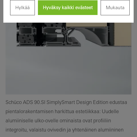
Hylkää
Hyväksy kaikki evästeet
Mukauta
Schüco ADS 90.SI SimplySmart Design Edition edustaa
pientalorakentamisen harkittua estetiikkaa: Uudelle
alumiiniselle ulko-ovelle ominaista ovat profiiliin
integroitu, valaistu ovivedin ja yhtenäinen alumiininen