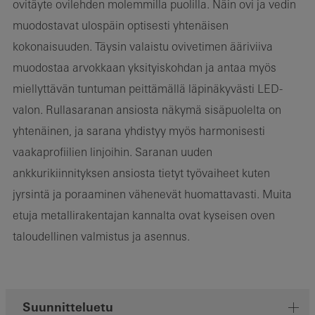
ovitäyte ovilehden molemmilla puolilla. Näin ovi ja vedin
muodostavat ulospäin optisesti yhtenäisen
kokonaisuuden. Täysin valaistu ovivetimen ääriviiva
muodostaa arvokkaan yksityiskohdan ja antaa myös
miellyttävän tuntuman peittämällä läpinäkyvästi LED-
valon. Rullasaranan ansiosta näkymä sisäpuolelta on
yhtenäinen, ja sarana yhdistyy myös harmonisesti
vaakaprofiilien linjoihin. Saranan uuden
ankkurikiinnityksen ansiosta tietyt työvaiheet kuten
jyrsintä ja poraaminen vähenevät huomattavasti. Muita
etuja metallirakentajan kannalta ovat kyseisen oven
taloudellinen valmistus ja asennus.
Suunnitteluetu