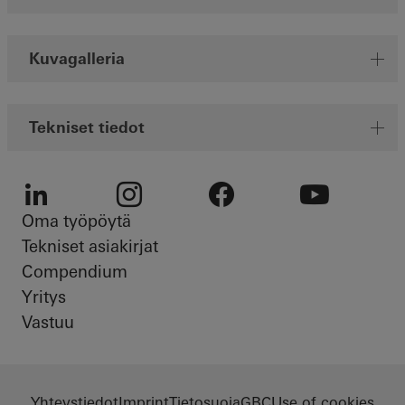
Kuvagalleria
Tekniset tiedot
Oma työpöytä
LinkedIn
Instagram
Facebook
Youtube
Tekniset asiakirjat
Compendium
Yritys
Vastuu
Yhteystiedot
Imprint
Tietosuoja
GBC
Use of cookies