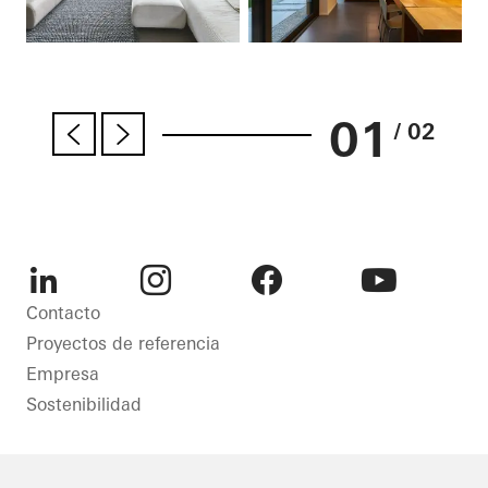
01
/ 02
LinkedIn
Instagram
Facebook
Youtube
Contacto
Proyectos de referencia
Empresa
Sostenibilidad