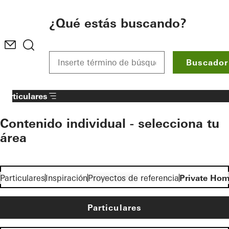
To the main content
¿Qué estás buscando?
Buscador
Particulares
Contenido individual - selecciona tu
área
Inversores
Particulares
Inspiración
Proyectos de referencia
Private Ho
Particulares