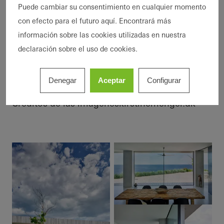
Puede cambiar su consentimiento en cualquier momento
con efecto para el futuro aquí. Encontrará más
Áreas de producto
Puertas correderas
información sobre las cookies utilizadas en nuestra
Ubicación
Hornbæk, Denmark
declaración sobre el uso de cookies.
Finalización
2017
Arquitectos
Tegnestuen LOKAL
Denegar
Aceptar
Configurar
Empresa especializada
Alufabrikken ApS
Créditos de las imágenes
kirstinemengel.dk