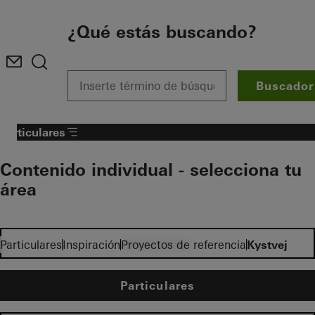
To the main content
¿Qué estás buscando?
Buscador
Particulares
Contenido individual - selecciona tu
área
Inversores
Particulares
Inspiración
Proyectos de referencia
Kystvej
Particulares