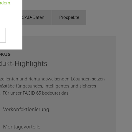
ndern
.
exte
CAD-Daten
Prospekte
OKUS
dukt-Highlights
xzellenten und richtungsweisenden Lösungen setzen
ßstäbe für gesundes, intelligentes und sicheres
 Für unser FACID 65 bedeutet das:
Vorkonfektionierung
Montagevorteile