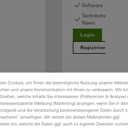
Software
Technische
News
Login
Registrieren
zen Cookies, um Ihnen die bestmögliche Nutzung unserer Websei
ichen und unsere Kommunikation mit Ihnen zu verbessern. Wir k
Ihre Vorteile als
lziehen, welche Inhalte Sie interessieren (Präferenzen & Analyse)
angemeldeter
nteressenbasierte Werbung (Marketing) anzeigen, wenn Sie in den 
Verarbeiter
 Endgerät und die Verarbeitung personenbezogener Daten durch k
ID 65
zeptieren“ einwilligen. Wir setzen bei diesen Maßnahmen ggf.
Mein
bieter ein, welche die Daten ggf. auch zu eigenen Zwecken nutzen
Arbeitsplatz