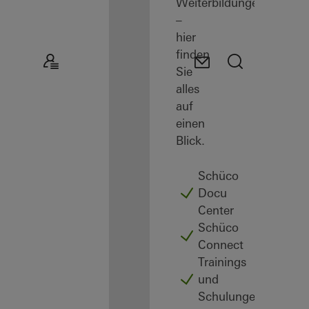
Weiterbildungen
–
hier
finden
Sie
alles
auf
einen
Blick.
Schüco
Docu
Center
Schüco
Connect
Trainings
und
Schulungen