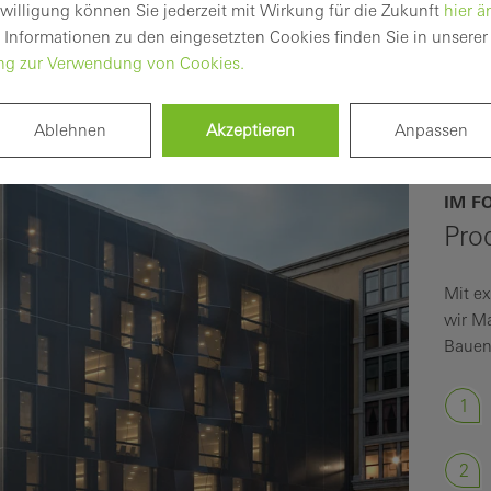
kennenlernen
nwilligung können Sie jederzeit mit Wirkung für die Zukunft
hier ä
 Informationen zu den eingesetzten Cookies finden Sie in unserer
ung zur Verwendung von Cookies.
e Informationen
Dokumentationen
Ausschreibungst
Ablehnen
Akzeptieren
Anpassen
IM F
Pro
Mit e
wir Ma
Bauen.
1
2