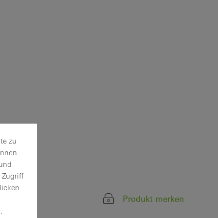
te zu
önnen
 und
Zugriff
licken
Produkt merken
.