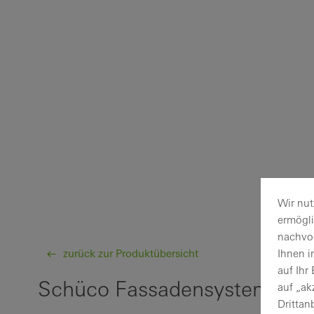
Wir nut
ermögl
nachvol
zurück zur Produktübersicht
Ihnen i
auf Ihr
Schüco Fassadensystem FAC
auf „ak
Drittan