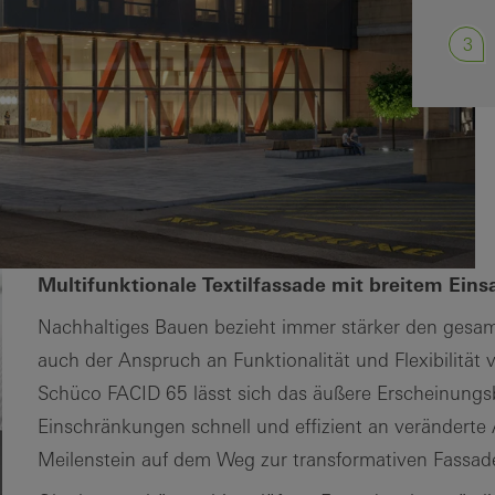
3
Multifunktionale Textilfassade mit breitem Ein
Nachhaltiges Bauen bezieht immer stärker den gesam
auch der Anspruch an Funktionalität und Flexibilität v
Schüco FACID 65 lässt sich das äußere Erscheinungsb
Einschränkungen schnell und effizient an veränderte
Meilenstein auf dem Weg zur transformativen Fassad