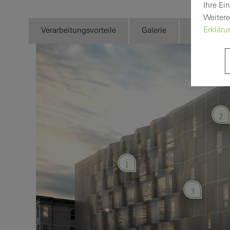
Ihre Ei
Weitere
Erklär
Verarbeitungsvorteile
Galerie
Technisch
2
1
3