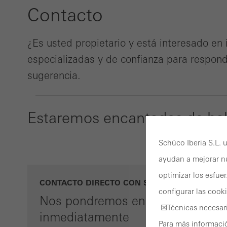
Contacto
¿Es usted propietario y está interesado e
especializadas y de confianza para respon
sugerencia.
Estaremos encantados de hab
Schüco Iberia S.L. u
ayudan a mejorar nu
optimizar los esfue
CONTACTO DIRECTO CON SCHÜCO
configurar las cook
Nos pondremos en contacto con 
☒Técnicas necesari
inmediatamente
Para más informació