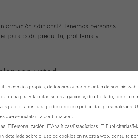
n información adicional? Tenemos personas
der para cada pregunta, problema y
lar con usted.
tiliza cookies propias, de terceros y herramientas de análisis web
estra página y facilitan su navegación y, de otro lado, permiten m
rzos publicitarios para poder ofrecerle publicidad personalizada.
ies que se instalan, a continuación:
usted
as ☐Personalización ☐Analíticas/Estadísticas ☐ Publicitarias/M
n detallada sobre el uso de cookies en nuestra web, consulte por