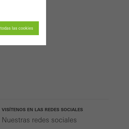
todas las cookies
eden desactivar
b de Schüco puedan
ertas partes de las
uso del sitio web y
s realizado, por
VISÍTENOS EN LAS REDES SOCIALES
itio web y, por
Nuestras redes sociales
usa el sitio web, el