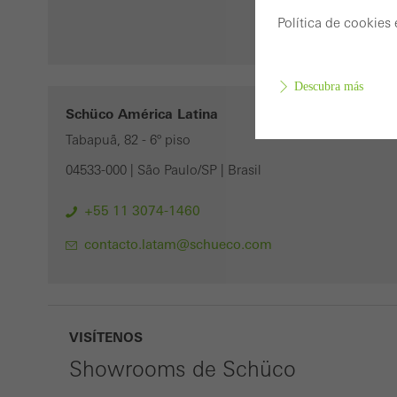
Política de cookies
Descubra más
Schüco América Latina
Tabapuã, 82 - 6º piso
Cookie
04533-000 | São Paulo/SP | Brasil
Se ne
+55 11 3074-1460
funci
págin
contacto.latam@schueco.com
Cookie
Estas 
optim
VISÍTENOS
ejempl
Showrooms de Schüco
tanto