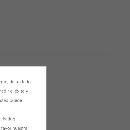
 que, de un lado,
edir el éxito y
 Usted puede
arketing
 favor nuestra