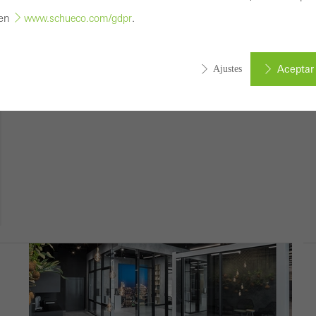
 en
.
www.schueco.com/gdpr
Aceptar 
Ajustes
s obligatorias (esenciales, funcionales, indispensables) que no se pu
cesitan cookies técnicamente necesarias para que los sitios we
onar sin problemas. No se pueden desactivar. Sin estas cookies, ci
as web o los servicios deseados no pueden estar disponibles.
s estadísticas / de análisis
cookies se utilizan con fines estadísticos con el fin de analizar el 
izar nuestra oferta mediante la evaluación de campañas que hemo
o. Estas cookies se utilizan para mejorar la facilidad de uso del s
, la experiencia del usuario. Recopilan información sobre cómo se 