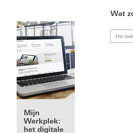
Wat z
Voordelen voor
Mijn
u als
Werkplek:
geregistreerd
het digitale