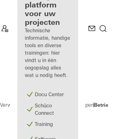
gevelfabrikant
platform
voor uw
Ontdek
projecten
Mijn
Werkplek
Technische
informatie, handige
tools en diverse
trainingen: hier
vindt u in één
oogopslag alles
wat u nodig heeft.
Docu Center
Betriebseinrichtu
Verwerkers
Machines en gereedschappen
Schüco
Connect
Training