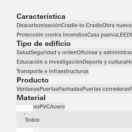
Característica
Descarbonización
Cradle-to-Cradle
Obra nueva
Protección contra incendios
Casa pasiva
LEED
Tipo de edificio
Salud
Seguridad y orden
Oficinas y administra
Educación e investigación
Deporte y cultura
Ho
Transporte e infraestructuras
Producto
Ventanas
Puertas
Fachadas
Puertas correderas
Material
Aluminio
PVC
Acero
*