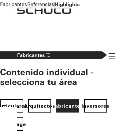
To the main content
Fabricantes
Referencias
Highlights
Navigation 
Fabricantes
Contenido individual -
selecciona tu área
articulares
Arquitectos
Fabricantes
Inversores
Homepage