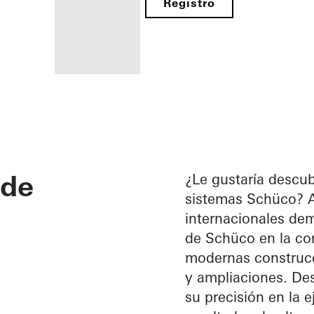
Registro
Beneficios
como
fabricante
 de
registrado
¿Le gustaría descub
sistemas Schüco? Aq
Descubre
internacionales dem
mi área
de
de Schüco en la con
trabajo
modernas construcc
y ampliaciones. De
su precisión en la e