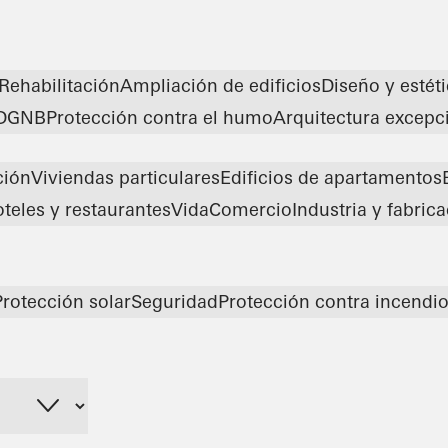
Rehabilitación
Ampliación de edificios
Diseño y estét
DGNB
Protección contra el humo
Arquitectura excepc
ción
Viviendas particulares
Edificios de apartamentos
teles y restaurantes
Vida
Comercio
Industria y fabric
Protección solar
Seguridad
Protección contra incendi