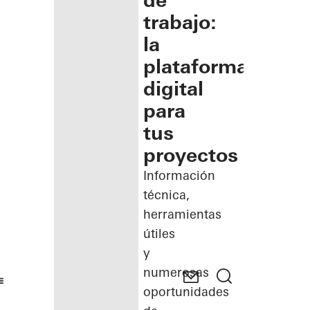
de
trabajo:
la
plataforma
digital
para
tus
proyectos
Información
técnica,
herramientas
útiles
y
numerosas
oportunidades