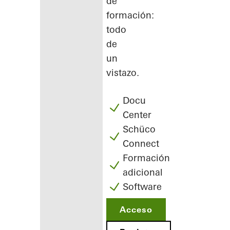
de
formación:
todo
de
un
vistazo.
Docu
Center
Schüco
Connect
Formación
adicional
Software
Acceso