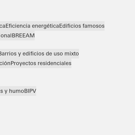
ica
Eficiencia energética
Edificios famosos
ional
BREEAM
Barrios y edificios de uso mixto
ación
Proyectos residenciales
os y humo
BIPV