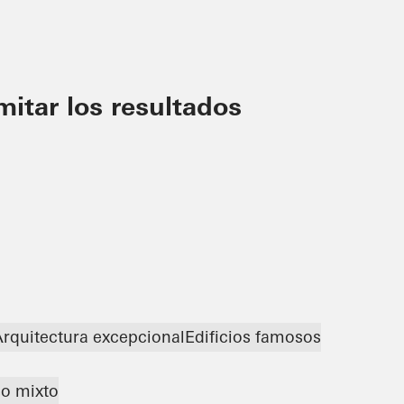
imitar los resultados
rquitectura excepcional
Edificios famosos
so mixto