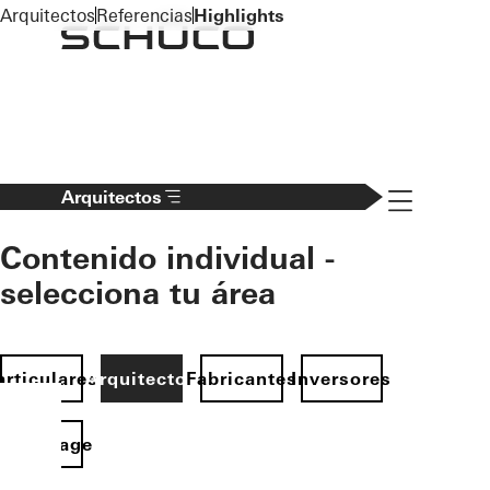
To the main content
Arquitectos
Referencias
Highlights
Navigation 
Arquitectos
Contenido individual -
selecciona tu área
articulares
Arquitectos
Fabricantes
Inversores
Homepage