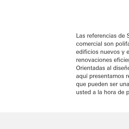
Beneficios
como
arquitecto
registrado
Las referencias de 
comercial son polif
Descubre
edificios nuevos y e
mi área
de
renovaciones eficien
trabajo
Orientadas al diseñ
aquí presentamos r
que pueden ser una
usted a la hora de p