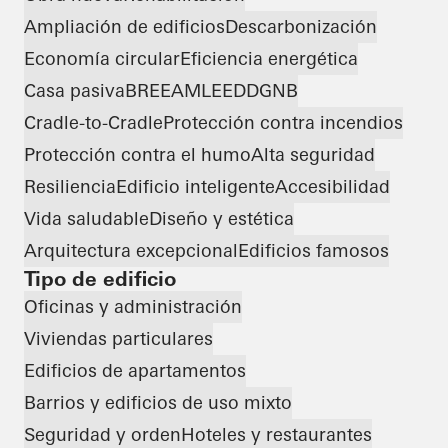
Ampliación de edificios
Descarbonización
Economía circular
Eficiencia energética
Casa pasiva
BREEAM
LEED
DGNB
Cradle-to-Cradle
Protección contra incendios
Protección contra el humo
Alta seguridad
Resiliencia
Edificio inteligente
Accesibilidad
Vida saludable
Diseño y estética
Arquitectura excepcional
Edificios famosos
Tipo de edificio
Oficinas y administración
Viviendas particulares
Edificios de apartamentos
Barrios y edificios de uso mixto
Seguridad y orden
Hoteles y restaurantes