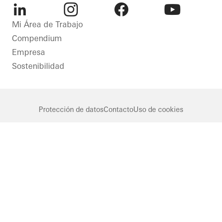
Puertas
LinkedIn
Instagram
Facebook
Youtube
Mi Área de Trabajo
Ventanas
Compendium
Germany
Empresa
Sostenibilidad
Protección de datos
Contacto
Uso de cookies