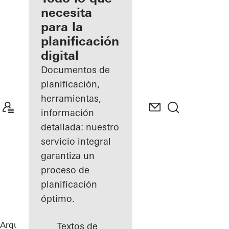
registrado
necesita
para la
Descubre
planificación
mi área
de
digital
trabajo
Documentos de
planificación,
herramientas,
información
detallada: nuestro
servicio integral
garantiza un
proceso de
planificación
óptimo.
Arquitectos
Referencias
Highlights
Textos de