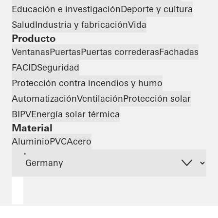
Educación e investigación
Deporte y cultura
Salud
Industria y fabricación
Vida
Producto
Ventanas
Puertas
Puertas correderas
Fachadas
FACID
Seguridad
Protección contra incendios y humo
Automatización
Ventilación
Protección solar
BIPV
Energía solar térmica
Material
Aluminio
PVC
Acero
*