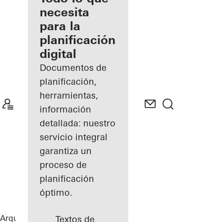
registrado
necesita
para la
Descubre
planificación
mi área
de
digital
trabajo
Documentos de
planificación,
herramientas,
información
detallada: nuestro
servicio integral
garantiza un
proceso de
planificación
óptimo.
Arquitectos
Referencias
Highlights
Textos de