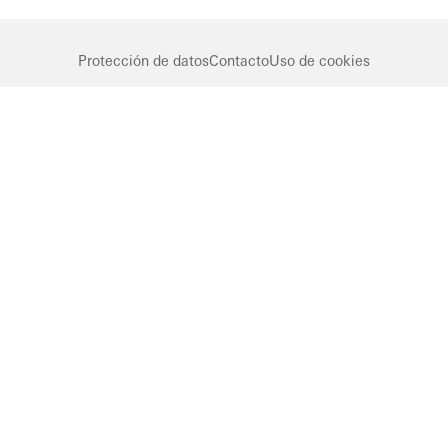
Automatización
Protección de datos
Contacto
Uso de cookies
Germany