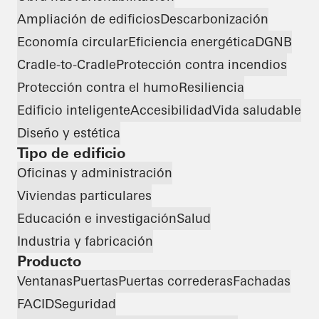
Ampliación de edificios
Descarbonización
Economía circular
Eficiencia energética
DGNB
Cradle-to-Cradle
Protección contra incendios
Protección contra el humo
Resiliencia
Edificio inteligente
Accesibilidad
Vida saludable
Diseño y estética
Tipo de edificio
Oficinas y administración
Viviendas particulares
Educación e investigación
Salud
Industria y fabricación
Producto
Ventanas
Puertas
Puertas correderas
Fachadas
FACID
Seguridad