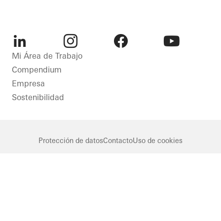
Puertas
Rehabilitación
Puertas
Eficiencia
correderas
energética
LinkedIn
Instagram
Facebook
Youtube
Mi Área de Trabajo
Sweden
Ventanas
Compendium
Fachadas
Empresa
United
Sostenibilidad
Kingdom
Protección de datos
Contacto
Uso de cookies