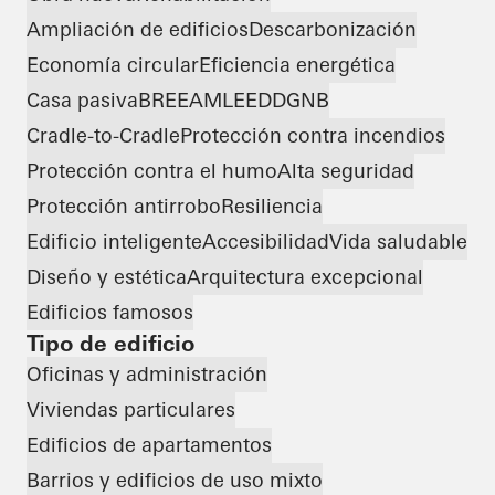
Ampliación de edificios
Descarbonización
Economía circular
Eficiencia energética
Casa pasiva
BREEAM
LEED
DGNB
Cradle-to-Cradle
Protección contra incendios
Protección contra el humo
Alta seguridad
Protección antirrobo
Resiliencia
Edificio inteligente
Accesibilidad
Vida saludable
Diseño y estética
Arquitectura excepcional
Edificios famosos
Tipo de edificio
Oficinas y administración
Viviendas particulares
Edificios de apartamentos
Barrios y edificios de uso mixto