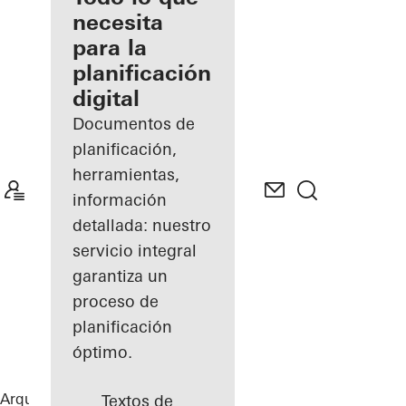
registrado
necesita
para la
Descubre
planificación
mi área
de
digital
trabajo
Documentos de
planificación,
herramientas,
información
detallada: nuestro
servicio integral
garantiza un
proceso de
planificación
óptimo.
Arquitectos
Referencias
Highlights
Textos de