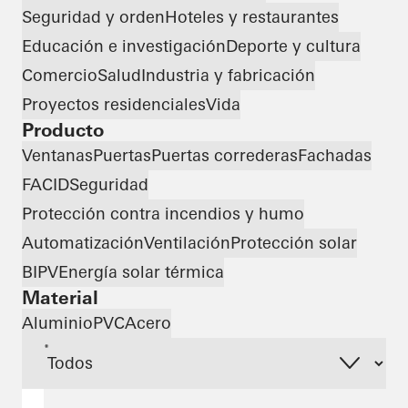
Seguridad y orden
Hoteles y restaurantes
Educación e investigación
Deporte y cultura
Comercio
Salud
Industria y fabricación
Proyectos residenciales
Vida
Producto
Ventanas
Puertas
Puertas correderas
Fachadas
FACID
Seguridad
Protección contra incendios y humo
Automatización
Ventilación
Protección solar
BIPV
Energía solar térmica
Material
Aluminio
PVC
Acero
*