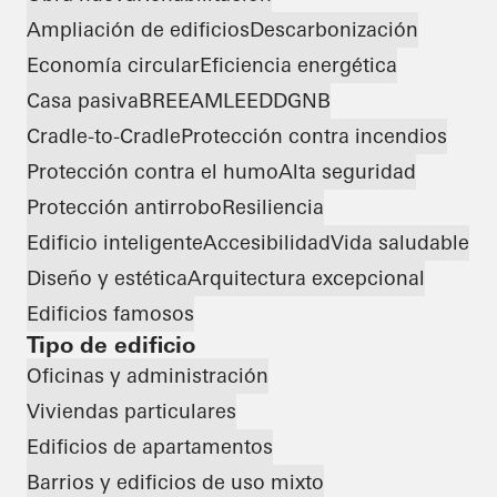
Ampliación de edificios
Descarbonización
Economía circular
Eficiencia energética
Casa pasiva
BREEAM
LEED
DGNB
Cradle-to-Cradle
Protección contra incendios
Protección contra el humo
Alta seguridad
Protección antirrobo
Resiliencia
Edificio inteligente
Accesibilidad
Vida saludable
Diseño y estética
Arquitectura excepcional
Edificios famosos
Tipo de edificio
Oficinas y administración
Viviendas particulares
Edificios de apartamentos
Barrios y edificios de uso mixto