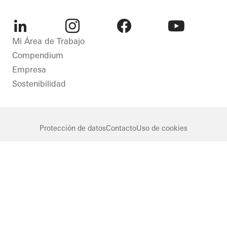
Protección
contra
incendios
y humo
LinkedIn
Instagram
Facebook
Youtube
Mi Área de Trabajo
Compendium
France
Empresa
Sostenibilidad
Protección de datos
Contacto
Uso de cookies