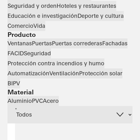
Seguridad y orden
Hoteles y restaurantes
Educación e investigación
Deporte y cultura
Comercio
Vida
Producto
Ventanas
Puertas
Puertas correderas
Fachadas
FACID
Seguridad
Protección contra incendios y humo
Automatización
Ventilación
Protección solar
BIPV
Material
Aluminio
PVC
Acero
*