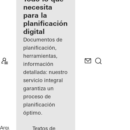
registrado
necesita
para la
Descubre
planificación
mi área
de
digital
trabajo
Documentos de
planificación,
herramientas,
información
detallada: nuestro
servicio integral
garantiza un
proceso de
planificación
óptimo.
Arquitectos
Referencias
Highlights
Textos de