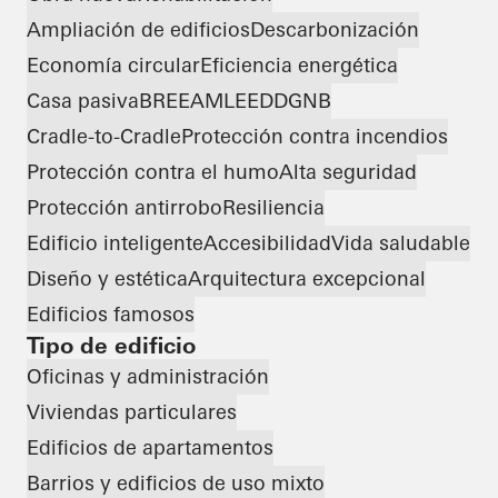
Ampliación de edificios
Descarbonización
Economía circular
Eficiencia energética
Casa pasiva
BREEAM
LEED
DGNB
Cradle-to-Cradle
Protección contra incendios
Protección contra el humo
Alta seguridad
Protección antirrobo
Resiliencia
Edificio inteligente
Accesibilidad
Vida saludable
Diseño y estética
Arquitectura excepcional
Edificios famosos
Tipo de edificio
Oficinas y administración
Viviendas particulares
Edificios de apartamentos
Barrios y edificios de uso mixto