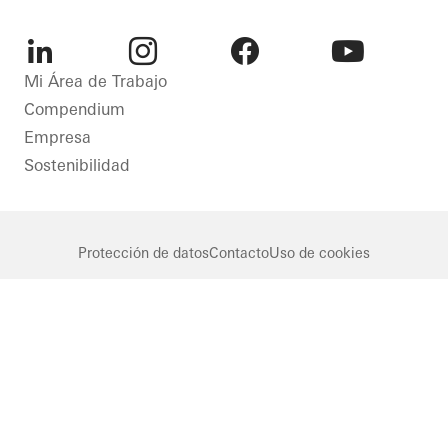
Resiliencia
Ventanas
Arquitectura
Puertas
excepcional
LinkedIn
Instagram
Facebook
Youtube
Mi Área de Trabajo
Fachadas
Edificios
Compendium
Protección
famosos
Empresa
solar
Fachadas
Sostenibilidad
Seguridad
Israel
Automatización
Germany
Protección de datos
Contacto
Uso de cookies