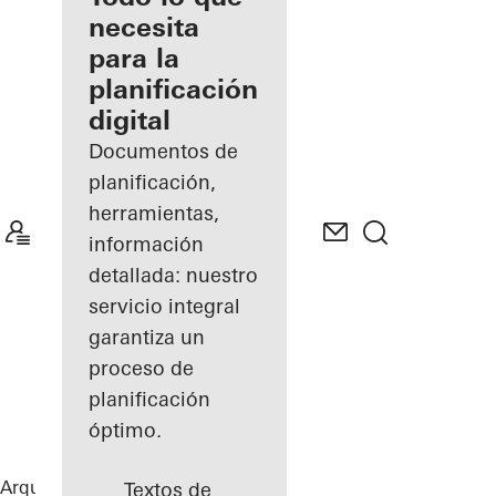
registrado
necesita
para la
Descubre
planificación
mi área
de
digital
trabajo
Documentos de
planificación,
herramientas,
información
detallada: nuestro
servicio integral
garantiza un
proceso de
planificación
óptimo.
Arquitectos
Referencias
Highlights
Textos de