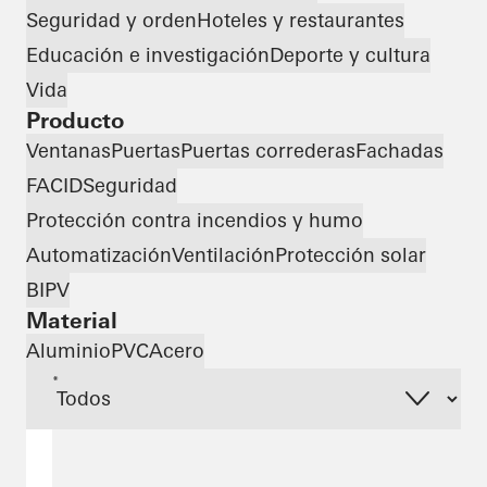
Seguridad y orden
Hoteles y restaurantes
Educación e investigación
Deporte y cultura
Vida
Producto
Ventanas
Puertas
Puertas correderas
Fachadas
FACID
Seguridad
Protección contra incendios y humo
Automatización
Ventilación
Protección solar
BIPV
Material
Aluminio
PVC
Acero
*