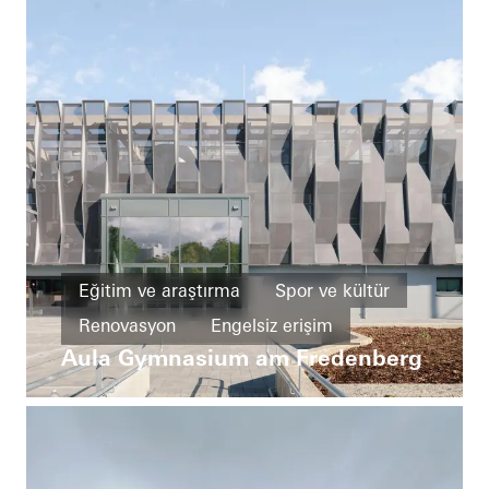
Eğitim ve araştırma
Spor ve kültür
Renovasyon
Engelsiz erişim
Aula Gymnasium am Fredenberg
Pencereler
Kapılar
FACID
Güneş kırıcı
Yangın ve duman koruması
Germany