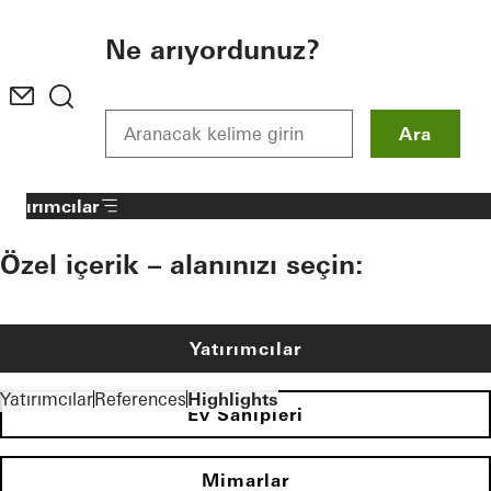
To the main content
Ne arıyordunuz?
Ara
Yatırımcılar
Özel içerik – alanınızı seçin:
Yatırımcılar
Yatırımcılar
References
Highlights
Ev Sahipleri
Mimarlar