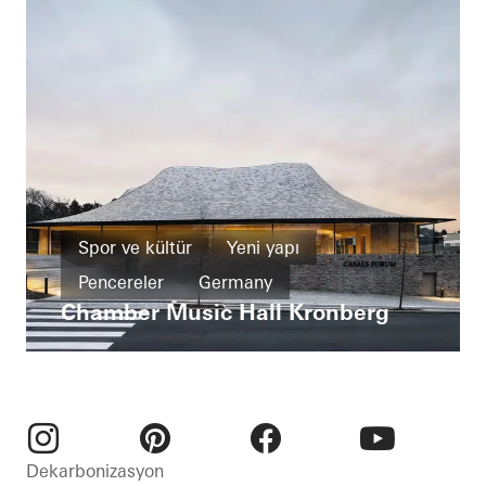
Spor ve kültür
Yeni yapı
Pencereler
Germany
Chamber Music Hall Kronberg
Instagram
Pinterest
Facebook
Youtube
Dekarbonizasyon