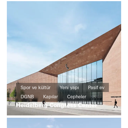
Spor ve kültür
Yeni yapı
Pasif ev
DGNB
Kapılar
Cepheler
Heidelberg Congress Center
Yangın ve duman koruması
Germany