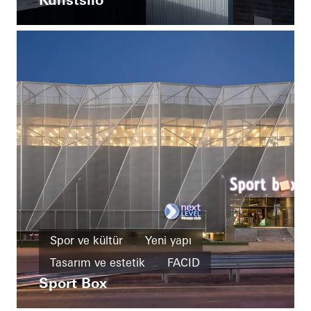
Tasarım ve estetik
Ünlü bina
Pencereler
Cepheler
Sürme kapılar
Norway
Spor ve kültür
Yeni yapı
Tasarım ve estetik
FACID
Sport Box
Bulgaria