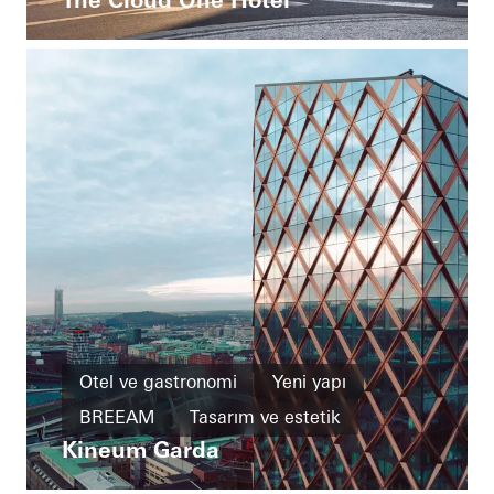
Otel ve gastronomi
Yeni yapı
BREEAM
Tasarım ve estetik
Kineum Garda
Sıra dışı mimari
Cepheler
Sweden