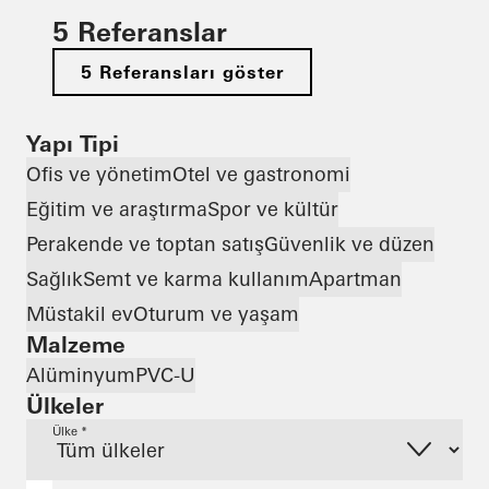
5 Referanslar
5 Referansları göster
Yapı Tipi
Ofis ve yönetim
Otel ve gastronomi
Eğitim ve araştırma
Spor ve kültür
Perakende ve toptan satış
Güvenlik ve düzen
Sağlık
Semt ve karma kullanım
Apartman
Müstakil ev
Oturum ve yaşam
Malzeme
Alüminyum
PVC-U
Ülkeler
Ülke *