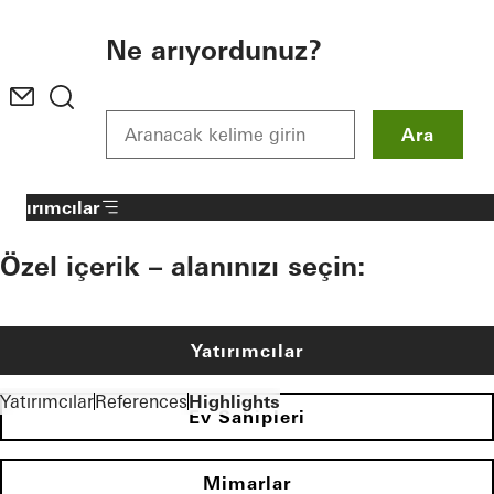
To the main content
Ne arıyordunuz?
Ara
Yatırımcılar
Özel içerik – alanınızı seçin:
Yatırımcılar
Yatırımcılar
References
Highlights
Ev Sahipleri
Mimarlar