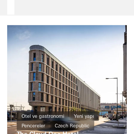
Otel ve gastronomi
Yeni yapı
Pencereler
Czech Republic
The Cloud One Hotel