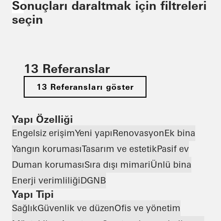
Sonuçları daraltmak için filtreleri
seçin
13 Referanslar
13 Referansları göster
Yapı Özelliği
Engelsiz erişim
Yeni yapı
Renovasyon
Ek bina
Yangın koruması
Tasarım ve estetik
Pasif ev
Duman koruması
Sıra dışı mimari
Ünlü bina
Enerji verimliliği
DGNB
Yapı Tipi
Sağlık
Güvenlik ve düzen
Ofis ve yönetim