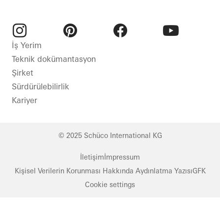
koruması
Kapılar
Cepheler
Instagram
Pinterest
Facebook
Youtube
İş Yerim
Yangın
Teknik dokümantasyon
ve
Şirket
duman
Sürdürülebilirlik
koruması
Kariyer
Güvenlik
Türkiye
© 2025 Schüco International KG
İletişim
İmpressum
Kişisel Verilerin Korunması Hakkında Aydınlatma Yazısı
GFK
Cookie settings