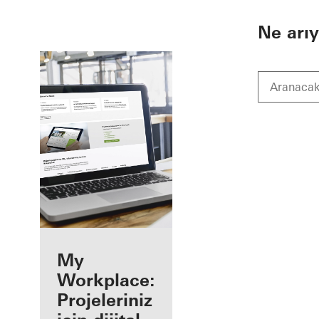
To the main content
Ne arı
Kayıtlı bir
My
uygulamacı
Workplace:
olarak
Projeleriniz