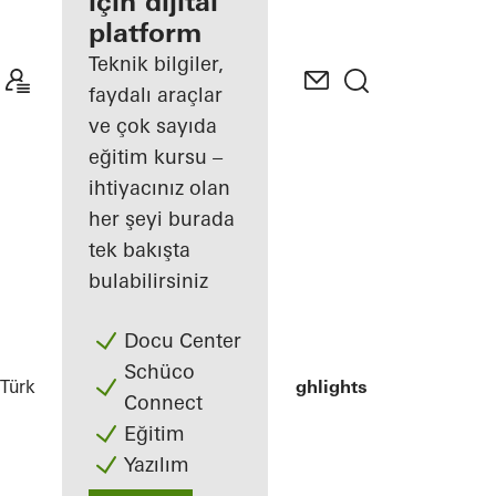
avantajlarınız
için dijital
platform
My
Workplace
Teknik bilgiler,
alanını
faydalı araçlar
keşfedin
ve çok sayıda
eğitim kursu –
ihtiyacınız olan
her şeyi burada
tek bakışta
bulabilirsiniz
Docu Center
Schüco
Türkiye
Uygulamacılar
Referanslar
Highlights
Connect
Eğitim
Yazılım