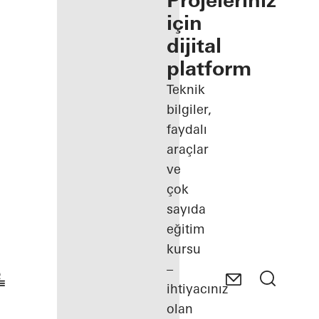
Projeleriniz
için
dijital
platform
Teknik
bilgiler,
faydalı
araçlar
ve
çok
sayıda
eğitim
kursu
–
ihtiyacınız
olan