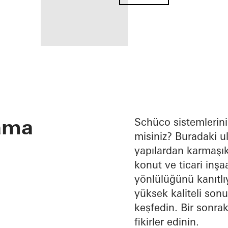
Kayıtlı bir
uygulamacı
olarak
lama
avantajlarınız
Schüco sistemlerini
misiniz? Buradaki ul
My
yapılardan karmaşık
Workplace
alanını
konut ve ticari inş
keşfedin
yönlülüğünü kanıtlıy
yüksek kaliteli son
keşfedin. Bir sonrak
fikirler edinin.