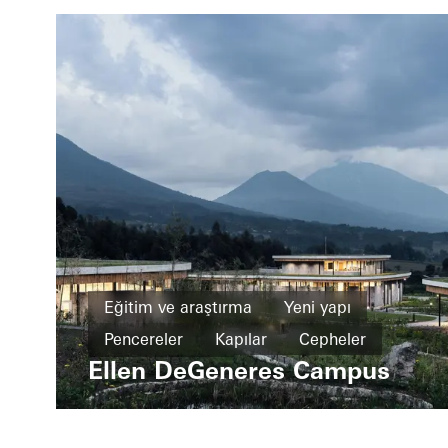
Eğitim ve araştırma
Yeni yapı
Pencereler
Kapılar
Cepheler
Ellen DeGeneres Campus
Rwanda