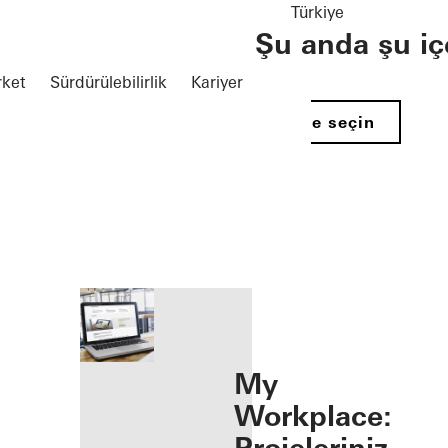
Türkiye
Şu anda şu iç
rket
Sürdürülebilirlik
Kariyer
Ülke seçin
 öffnen
My
Workplace: