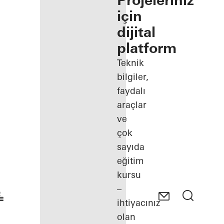
Projeleriniz
için
dijital
platform
Teknik
bilgiler,
faydalı
araçlar
ve
çok
sayıda
eğitim
kursu
–
ihtiyacınız
olan