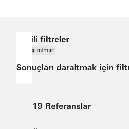
Seçili filtreler
Sıra dışı mimari
Sonuçları daraltmak için filt
19 Referanslar