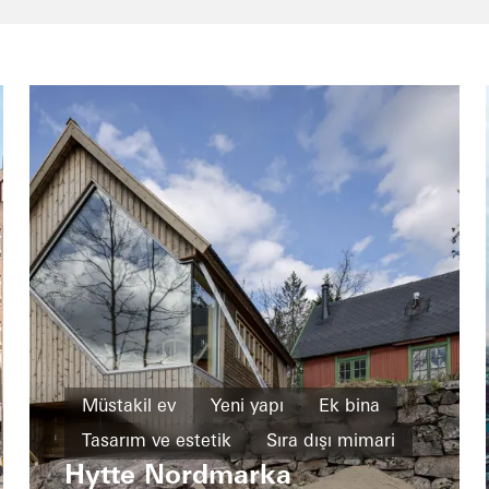
Müstakil ev
Yeni yapı
Ek bina
Tasarım ve estetik
Sıra dışı mimari
Hytte Nordmarka
Pencereler
Cepheler
Norway