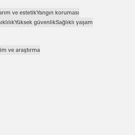
arım ve estetik
Yangın koruması
klılık
Yüksek güvenlik
Sağlıklı yaşam
tim ve araştırma