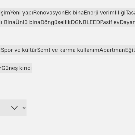
işim
Yeni yapı
Renovasyon
Ek bina
Enerji verimliliği
Tas
lı Bina
Ünlü bina
Döngüsellik
DGNB
LEED
Pasif ev
Dayanı
i
Spor ve kültür
Semt ve karma kullanım
Apartman
Eği
r
Güneş kırıcı