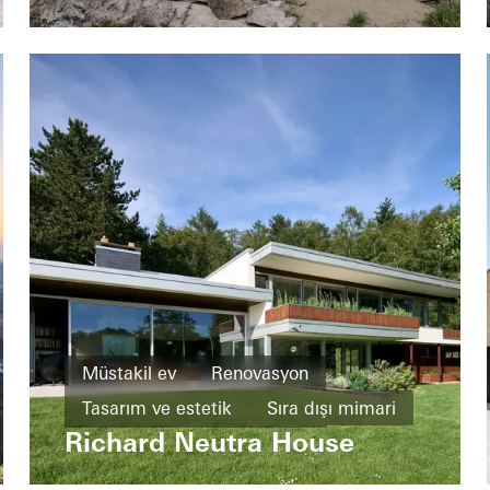
Müstakil ev
Renovasyon
Tasarım ve estetik
Sıra dışı mimari
Richard Neutra House
Ünlü bina
Sürme kapılar
Germany