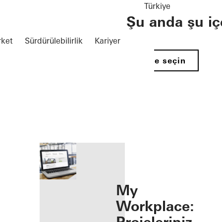
Türkiye
Şu anda şu iç
rket
Sürdürülebilirlik
Kariyer
Ülke seçin
 öffnen
My
Workplace: