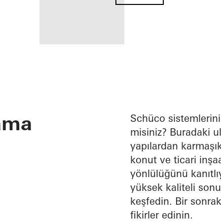
Kayıtlı bir
uygulamacı
olarak
lama
avantajlarınız
Schüco sistemlerini
misiniz? Buradaki ul
My
yapılardan karmaşık
Workplace
alanını
konut ve ticari inş
keşfedin
yönlülüğünü kanıtlıy
yüksek kaliteli son
keşfedin. Bir sonrak
fikirler edinin.