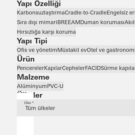
Yapı Özelliği
Karbonsuzlaştırma
Cradle-to-Cradle
Engelsiz er
Sıra dışı mimari
BREEAM
Duman koruması
Akıl
Hırsızlığa karşı koruma
Yapı Tipi
Ofis ve yönetim
Müstakil ev
Otel ve gastronom
Ürün
Pencereler
Kapılar
Cepheler
FACID
Sürme kapıla
Malzeme
Alüminyum
PVC-U
Ülkeler
Ülke *