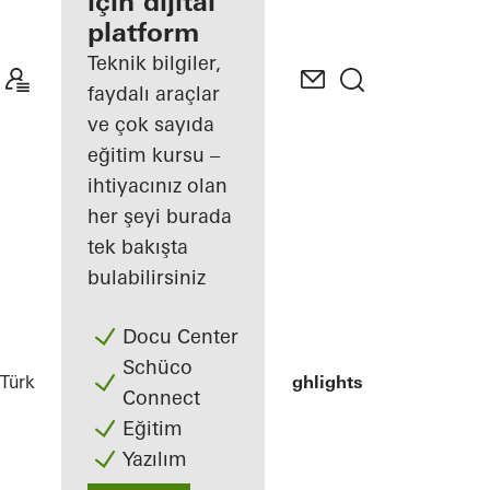
avantajlarınız
için dijital
platform
My
Workplace
Teknik bilgiler,
alanını
faydalı araçlar
keşfedin
ve çok sayıda
eğitim kursu –
ihtiyacınız olan
her şeyi burada
tek bakışta
bulabilirsiniz
Docu Center
Schüco
Türkiye
Uygulamacılar
Referanslar
Highlights
Connect
Eğitim
Yazılım