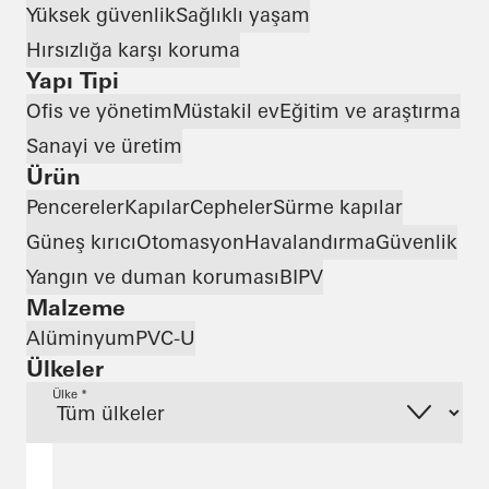
Yüksek güvenlik
Sağlıklı yaşam
Hırsızlığa karşı koruma
Yapı Tipi
Ofis ve yönetim
Müstakil ev
Eğitim ve araştırma
Sanayi ve üretim
Ürün
Pencereler
Kapılar
Cepheler
Sürme kapılar
Güneş kırıcı
Otomasyon
Havalandırma
Güvenlik
Yangın ve duman koruması
BIPV
Malzeme
Alüminyum
PVC-U
Ülkeler
Ülke *