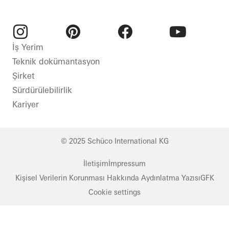
ve
Yangın
estetik
koruması
Pencereler
Yüksek
Instagram
Pinterest
Facebook
Youtube
İş Yerim
Kapılar
güvenlik
Teknik dokümantasyon
Cepheler
Akıllı
Şirket
Bina
Sürme
Sürdürülebilirlik
kapılar
Tasarım
Kariyer
ve
Otomasyon
estetik
Poland
Sıra
© 2025 Schüco International KG
dışı
mimari
İletişim
İmpressum
Pencereler
Kişisel Verilerin Korunması Hakkında Aydınlatma Yazısı
GFK
Cookie settings
Kapılar
Cepheler
Bulgaria