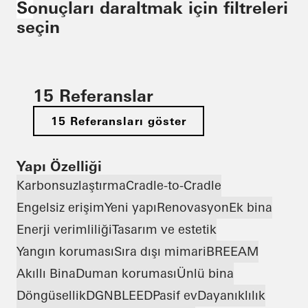
Sonuçları daraltmak için filtreleri
seçin
15 Referanslar
15 Referansları göster
Yapı Özelliği
Karbonsuzlaştırma
Cradle-to-Cradle
Engelsiz erişim
Yeni yapı
Renovasyon
Ek bina
Enerji verimliliği
Tasarım ve estetik
Yangın koruması
Sıra dışı mimari
BREEAM
Akıllı Bina
Duman koruması
Ünlü bina
Döngüsellik
DGNB
LEED
Pasif ev
Dayanıklılık