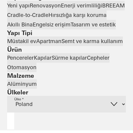
Yeni yapı
Renovasyon
Enerji verimliliği
BREEAM
Cradle-to-Cradle
Hırsızlığa karşı koruma
Akıllı Bina
Engelsiz erişim
Tasarım ve estetik
Yapı Tipi
Müstakil ev
Apartman
Semt ve karma kullanım
Ürün
Pencereler
Kapılar
Sürme kapılar
Cepheler
Otomasyon
Malzeme
Alüminyum
Ülkeler
Ülke *