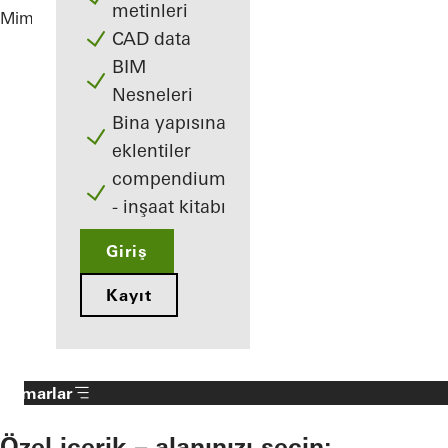
metinleri
Mimarlar
Highlights
CAD data
BIM
Nesneleri
Bina yapısına
eklentiler
compendium
- inşaat kitabı
Giriş
Kayıt
Mimarlar
Özel içerik – alanınızı seçin: