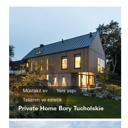
Semt ve
karma
Müstakil ev
Yeni yapı
kullanım
Tasarım ve estetik
Hi
Yeni
Piotrkowska
Private Home Bory Tucholskie
Hırsızlığa karşı koruma
yapı
Enerji verimliliği
Pencereler
Enerji
Kapılar
Sürme kapılar
Poland