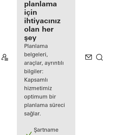
planlama
My
için
Workplace
alanını
ihtiyacınız
keşfedin
olan her
şey
Planlama
belgeleri,
araçlar, ayrıntılı
bilgiler:
Kapsamlı
hizmetimiz
optimum bir
planlama süreci
sağlar.
Şartname