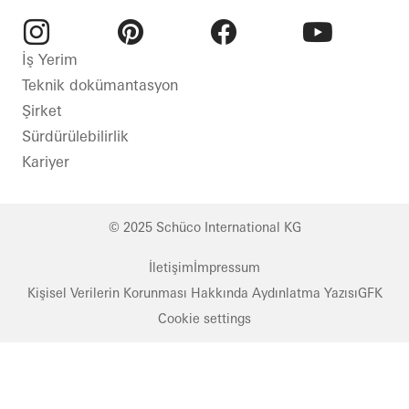
Poland
Poland
Instagram
Pinterest
Facebook
Youtube
İş Yerim
Teknik dokümantasyon
Şirket
Sürdürülebilirlik
Kariyer
© 2025 Schüco International KG
İletişim
İmpressum
Kişisel Verilerin Korunması Hakkında Aydınlatma Yazısı
GFK
Cookie settings