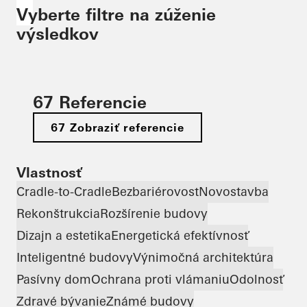
Vyberte filtre na zúženie
výsledkov
67 Referencie
67 Zobraziť referencie
Vlastnosť
Cradle-to-Cradle
Bezbariérovosť
Novostavba
Rekonštrukcia
Rozšírenie budovy
Dizajn a estetika
Energetická efektívnosť
Inteligentné budovy
Výnimočná architektúra
Pasívny dom
Ochrana proti vlámaniu
Odolnosť
Zdravé bývanie
Známé budovy