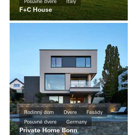
Posuvné dvere
Italy
Boat
Okná
Shad
F+C House
Fasády
Posuvné
dvere
Australia
Rodinný
dom
Rodinný dom
Dvere
Fasády
Novostavba
Posuvné dvere
Germany
Wohnhaus
Tirol
Private Home Bonn
Posuvné