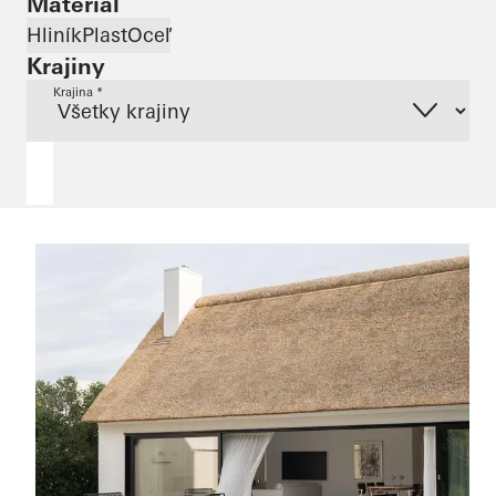
Materiál
Hliník
Plast
Oceľ
Krajiny
Krajina *