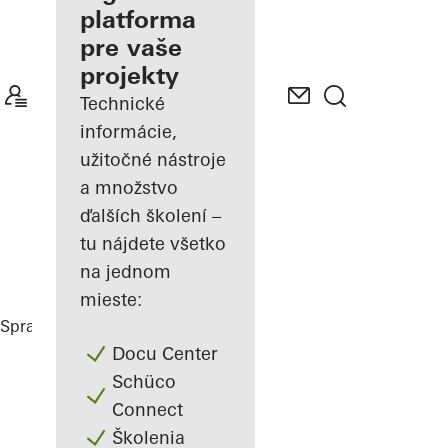
platforma
Spoznajte
pre vaše
"Moje
Pracovisko"
projekty
Technické
informácie,
užitočné nástroje
a množstvo
ďalších školení –
tu nájdete všetko
na jednom
mieste:
Spracovatelia
Referencie
Highlights
Docu Center
Schüco
Connect
Školenia