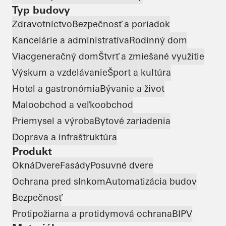
Typ budovy
Zdravotníctvo
Bezpečnosť a poriadok
Kancelárie a administratíva
Rodinný dom
Viacgeneračný dom
Štvrť a zmiešané využitie
Výskum a vzdelávanie
Šport a kultúra
Hotel a gastronómia
Bývanie a život
Maloobchod a veľkoobchod
Priemysel a výroba
Bytové zariadenia
Doprava a infraštruktúra
Produkt
Okná
Dvere
Fasády
Posuvné dvere
Ochrana pred slnkom
Automatizácia budov
Bezpečnosť
Protipožiarna a protidymová ochrana
BIPV