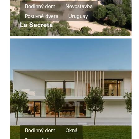
Rodinný dom
Novostavba
Novostavba
Private
Posuvné dvere
Uruguay
Home
Inteligentné
Borken
La Secreta
budovy
Fasády
Posuvné
dvere
Automatizácia
budov
Germany
Rodinný
dom
Rodinný dom
Okná
Novostavba
The