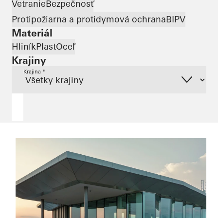
Vetranie
Bezpečnosť
Protipožiarna a protidymová ochrana
BIPV
Materiál
Hliník
Plast
Oceľ
Krajiny
Krajina *