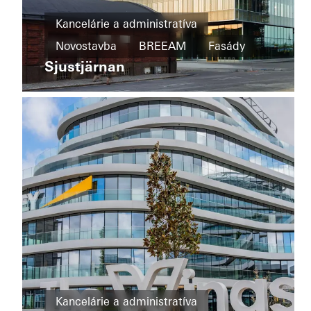
Novostavba
ToHa
Kancelárie a administratíva
(Totzeret
Energetická
Novostavba
BREEAM
Fasády
Haaretz)
efektívnosť
Tower
Sjustjärnan
Sweden
Odolnosť
1
Výnimočná
architektúra
Známé
budovy
Fasády
Israel
Kancelárie a
administratíva
Kancelárie a administratíva