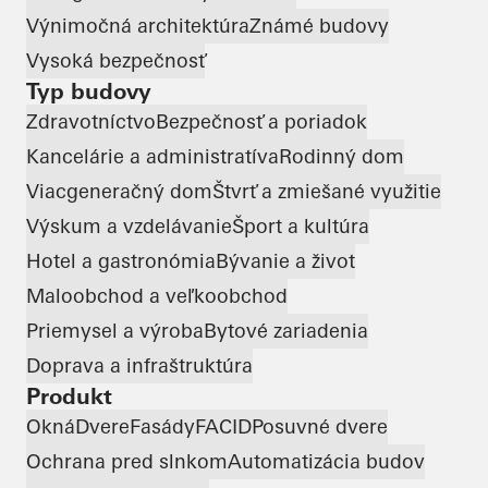
Výnimočná architektúra
Známé budovy
Vysoká bezpečnosť
Typ budovy
Zdravotníctvo
Bezpečnosť a poriadok
Kancelárie a administratíva
Rodinný dom
Viacgeneračný dom
Štvrť a zmiešané využitie
Výskum a vzdelávanie
Šport a kultúra
Hotel a gastronómia
Bývanie a život
Maloobchod a veľkoobchod
Priemysel a výroba
Bytové zariadenia
Doprava a infraštruktúra
Produkt
Okná
Dvere
Fasády
FACID
Posuvné dvere
Ochrana pred slnkom
Automatizácia budov