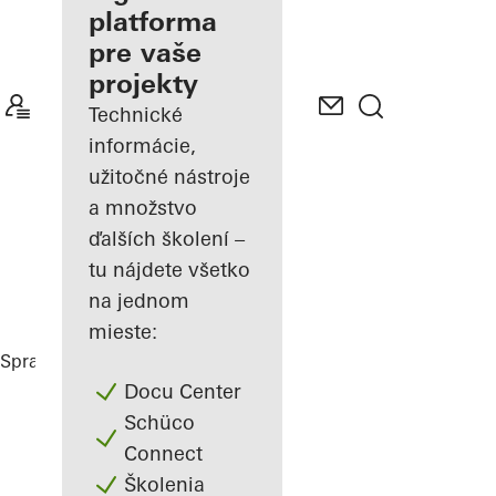
platforma
Spoznajte
pre vaše
"Moje
Pracovisko"
projekty
Technické
informácie,
užitočné nástroje
a množstvo
ďalších školení –
tu nájdete všetko
na jednom
mieste:
Spracovatelia
Referencie
Highlights
Docu Center
Schüco
Connect
Školenia