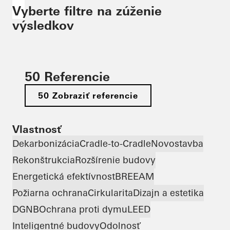
Vyberte filtre na zúženie
výsledkov
50 Referencie
50 Zobraziť referencie
Vlastnosť
Dekarbonizácia
Cradle-to-Cradle
Novostavba
Rekonštrukcia
Rozšírenie budovy
Energetická efektívnosť
BREEAM
Požiarna ochrana
Cirkularita
Dizajn a estetika
DGNB
Ochrana proti dymu
LEED
Inteligentné budovy
Odolnosť