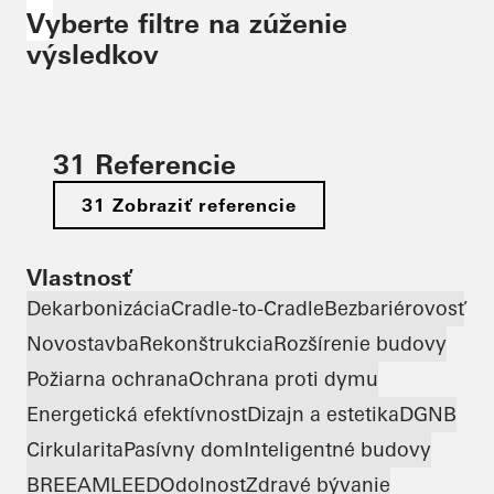
Vyberte filtre na zúženie
výsledkov
31 Referencie
31 Zobraziť referencie
Vlastnosť
Dekarbonizácia
Cradle-to-Cradle
Bezbariérovosť
Novostavba
Rekonštrukcia
Rozšírenie budovy
Požiarna ochrana
Ochrana proti dymu
Energetická efektívnosť
Dizajn a estetika
DGNB
Cirkularita
Pasívny dom
Inteligentné budovy
BREEAM
LEED
Odolnosť
Zdravé bývanie