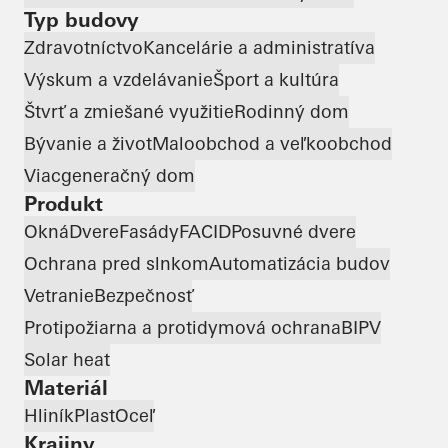
Typ budovy
Zdravotníctvo
Kancelárie a administratíva
Výskum a vzdelávanie
Šport a kultúra
Štvrť a zmiešané využitie
Rodinný dom
Bývanie a život
Maloobchod a veľkoobchod
Viacgeneračný dom
Produkt
Okná
Dvere
Fasády
FACID
Posuvné dvere
Ochrana pred slnkom
Automatizácia budov
Vetranie
Bezpečnosť
Protipožiarna a protidymová ochrana
BIPV
Solar heat
Materiál
Hliník
Plast
Oceľ
Krajiny