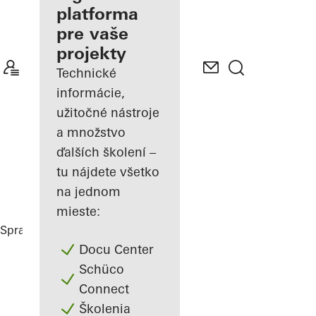
platforma
Spoznajte
pre vaše
"Moje
Pracovisko"
projekty
Technické
informácie,
užitočné nástroje
a množstvo
ďalších školení –
tu nájdete všetko
na jednom
mieste:
Spracovatelia
Referencie
Highlights
Docu Center
Schüco
Connect
Školenia