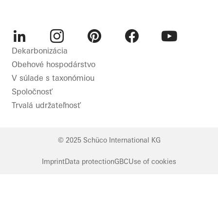
Uruguay
LinkedIn
Instagram
Pinterest
Facebook
Youtube
Dekarbonizácia
Obehové hospodárstvo
V súlade s taxonómiou
Spoločnosť
Trvalá udržateľnosť
© 2025 Schüco International KG
Imprint
Data protection
GBC
Use of cookies