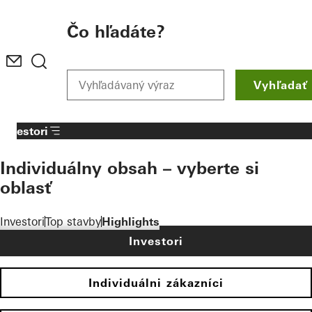
To the main content
Čo hľadáte?
Vyhľadať
Investori
Individuálny obsah – vyberte si
oblasť
Investori
Top stavby
Highlights
Investori
Individuálni zákazníci