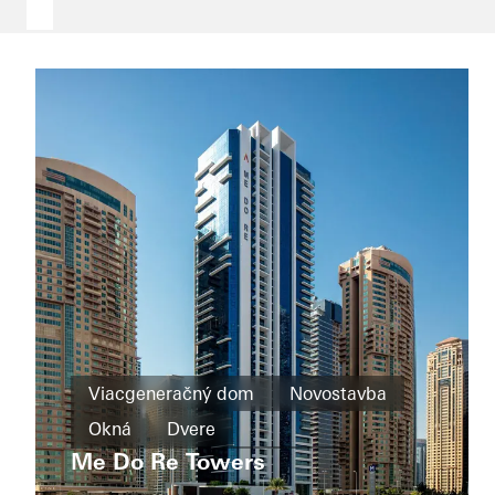
Viacgeneračný
dom
Rekonštrukcia
Wohnkomplex
Viacgeneračný dom
Novostavba
an
Okná
Okná
Dvere
der
Posuvné
Corellistraße
Me Do Re Towers
United Arab Emirates
dvere