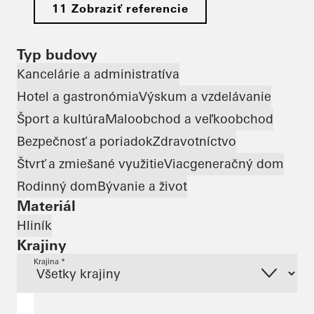
11 Zobraziť referencie
Typ budovy
Kancelárie a administratíva
Hotel a gastronómia
Výskum a vzdelávanie
Šport a kultúra
Maloobchod a veľkoobchod
Bezpečnosť a poriadok
Zdravotníctvo
Štvrť a zmiešané využitie
Viacgeneračný dom
Rodinný dom
Bývanie a život
Materiál
Hliník
Krajiny
Krajina *