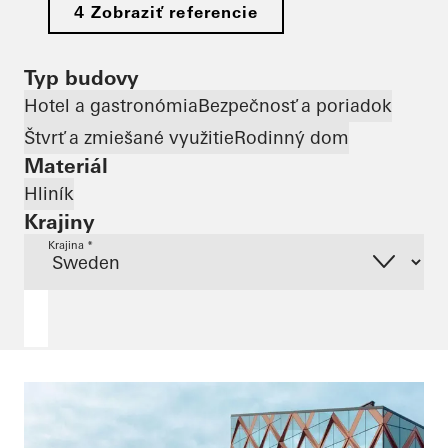
4 Zobraziť referencie
Typ budovy
Hotel a gastronómia
Bezpečnosť a poriadok
Štvrť a zmiešané využitie
Rodinný dom
Materiál
Hliník
Krajiny
Krajina *