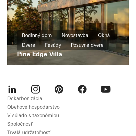
Rodinný dom
Novostavba
Okná
Dvere
Fasády
Posuvné dvere
Pine Edge Villa
Sweden
LinkedIn
Instagram
Pinterest
Facebook
Youtube
Dekarbonizácia
Obehové hospodárstvo
V súlade s taxonómiou
Spoločnosť
Trvalá udržateľnosť