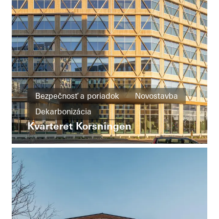
Bezpečnosť a poriadok
Novostavba
Dekarbonizácia
Kvarteret Korsningen
Energetická efektívnosť
Cradle-to-Cradle
Dvere
Fasády
Sweden