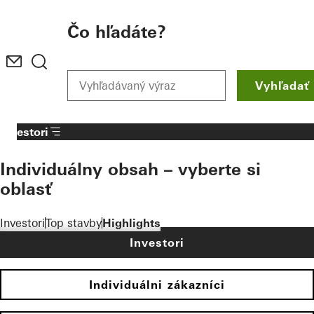
To the main content
Čo hľadáte?
Vyhľadať
Investori
Individuálny obsah – vyberte si
oblasť
Investori
Top stavby
Highlights
Investori
Individuálni zákazníci