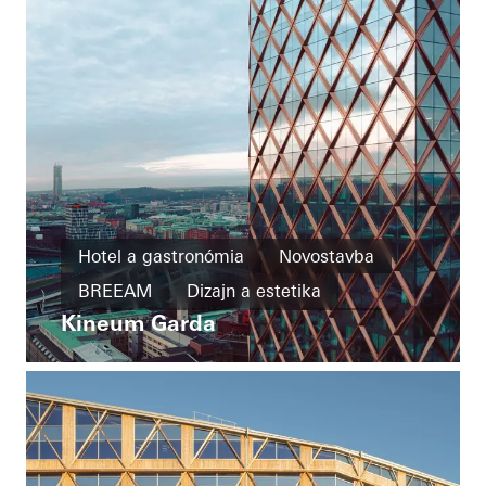
Hotel a gastronómia
Novostavba
BREEAM
Dizajn a estetika
Kineum Garda
Výnimočná architektúra
Fasády
Sweden