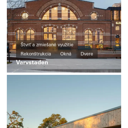
Štvrť a zmiešané využitie
Rekonštrukcia
Okná
Dvere
Varvstaden
Fasády
Posuvné dvere
Sweden