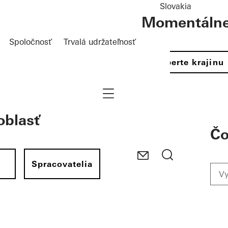
Slovakia
Momentálne 
Spoločnosť
Trvalá udržateľnosť
Vyberte krajinu
Navigation öffnen
oblasť
Čo
i
Spracovatelia