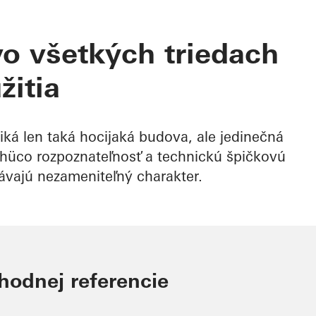
o všetkých triedach
žitia
ká len taká hocijaká budova, ale jedinečná
Schüco rozpoznateľnosť a technickú špičkovú
ávajú nezameniteľný charakter.
vhodnej referencie