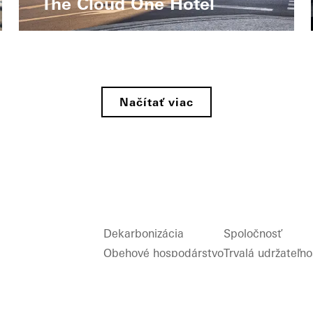
The Cloud One Hotel
Načítať viac
Dekarbonizácia
Spoločnosť
Obehové hospodárstvo
Trvalá udržateľno
V súlade s taxonómiou