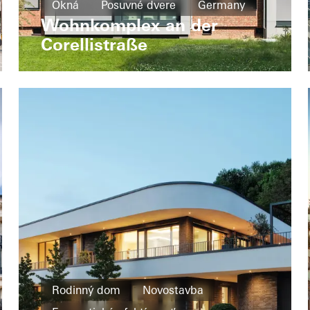
Okná
Posuvné dvere
Germany
Wohnkomplex an der
Corellistraße
Rodinný dom
Novostavba