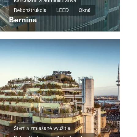
Kancelárie a administratíva
Rekonštrukcia
LEED
Okná
Bernina
Fasády
Dvere
Italy
Štvrť a zmiešané využitie