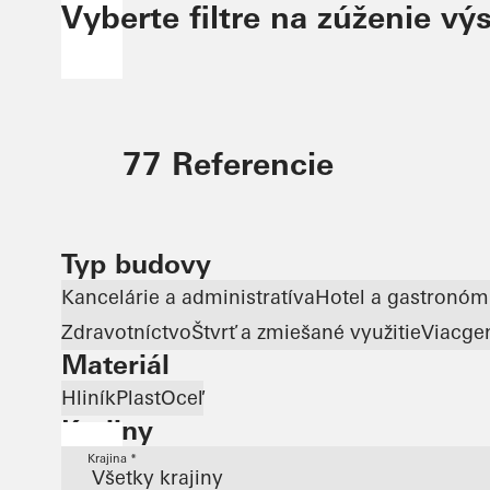
Vyberte filtre na zúženie vý
77 Referencie
Typ budovy
Kancelárie a administratíva
Hotel a gastronóm
Zdravotníctvo
Štvrť a zmiešané využitie
Viacge
Materiál
Hliník
Plast
Oceľ
Krajiny
Krajina *