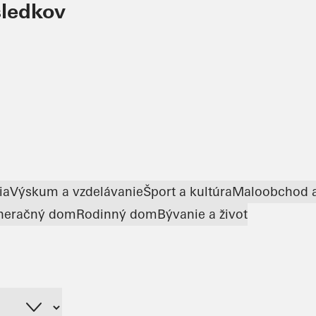
sledkov
ia
Výskum a vzdelávanie
Šport a kultúra
Maloobchod 
neračný dom
Rodinný dom
Bývanie a život