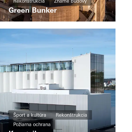
Rekonštrukcia
Známé budovy
Green Bunker
Okná
Dvere
Fasády
Germany
Šport a kultúra
Rekonštrukcia
Požiarna ochrana