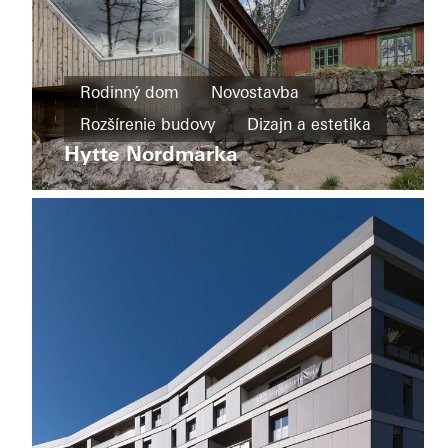
Rodinný
dom
Rodinný dom
Novostavba
Novostavba
Rozšírenie budovy
Dizajn a estetika
Wohnhaus
Tirol
Hytte Nordmarka
Posuvné
Výnimočná architektúra
Okná
dvere
Fasády
Norway
Germany
Viacgeneračný
dom