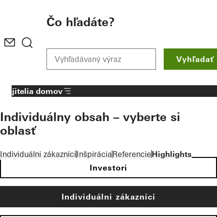
To the main content
Čo hľadáte?
Vyhľadať
Majitelia domov
Individuálny obsah – vyberte si
oblasť
Individuálni zákazníci
Inšpirácia
Referencie
Highlights
Investori
Individuálni zákazníci