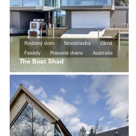
dvere
Sweden
Rodinný
dom
Rodinný dom
Novostavba
Okná
Novostavba
Fasády
Posuvné dvere
Australia
La
Secreta
The Boat Shad
Posuvné
dvere
Uruguay