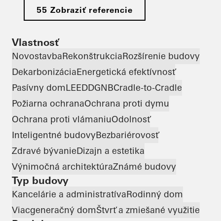
55 Zobraziť referencie
Vlastnosť
Novostavba
Rekonštrukcia
Rozšírenie budovy
Dekarbonizácia
Energetická efektívnosť
Pasívny dom
LEED
DGNB
Cradle-to-Cradle
Požiarna ochrana
Ochrana proti dymu
Ochrana proti vlámaniu
Odolnosť
Inteligentné budovy
Bezbariérovosť
Zdravé bývanie
Dizajn a estetika
Výnimočná architektúra
Známé budovy
Typ budovy
Kancelárie a administratíva
Rodinný dom
Viacgeneračný dom
Štvrť a zmiešané využitie