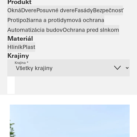
Produkt
Okná
Dvere
Posuvné dvere
Fasády
Bezpečnosť
Protipožiarna a protidymová ochrana
Automatizácia budov
Ochrana pred slnkom
Materiál
Hliník
Plast
Krajiny
Krajina *